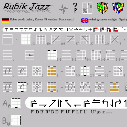
Ecken gerade drehen, Kanten NS wenden - Kantentausch
twisting corners straight, flippi
F² D B' R² B D' F² U² F' L F L' · U²
(13,18)
acube