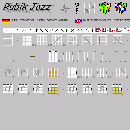
Ecken gerade drehen - Kanten (Nachbarn) wenden
twisting corners straight - flipping edge