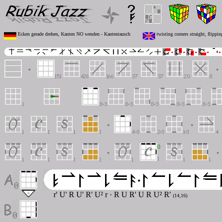
Ecken gerade drehen, Kanten NO wenden - Kantentausch
twisting corners straight, flipp
r' U' R U' R' U² r · R U R' U R U² R'
(14,16)