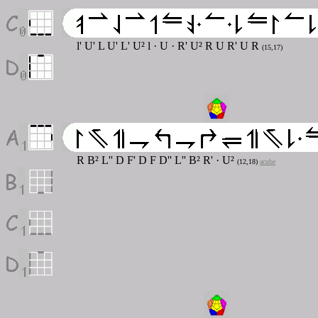
l' U' L U' L' U² l · U · R' U² R U R' U R
(15,17)
R B² L'' D F' D F D'' L'' B² R' · U²
(12,18)
acube