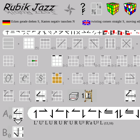
Ecken gerade drehen S, Kanten negativ tauschen N
twisting corners straight S, moving ed
L' U' L U R U R' U R U² R'a U² L
(13,16)