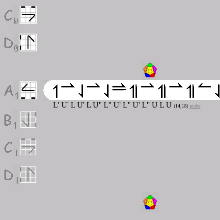
L' U' L U' L U'' L'' U' L'' U' L'' U L U
(14,18)
acube