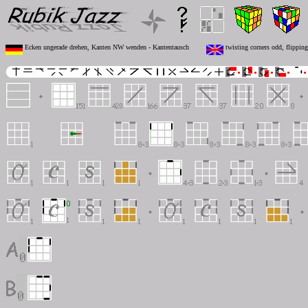
Ecken ungerade drehen, Kanten NW wenden - Kantentausch
twisting corners odd, flippi