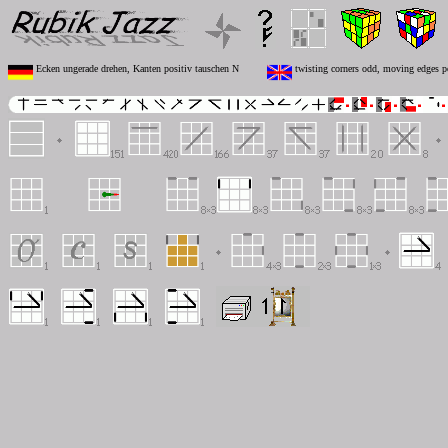
Ecken ungerade drehen, Kanten positiv tauschen N
twisting corners odd, moving edges p