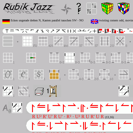
Ecken ungerade drehen N, Kanten parallel tauschen SW - NO
twisting corners odd, movin
R U² R' U' R U' · R² · U² R U R' U R
(13,16)