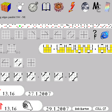
g edges parallel SW - NE