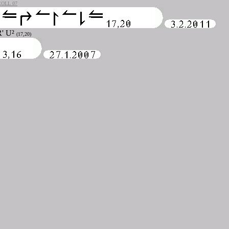
COLL 07
R' U²
(17,20)