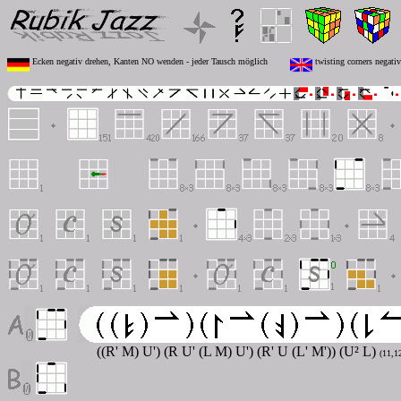
Ecken negativ drehen, Kanten NO wenden - jeder Tausch möglich
twisting corners negativ
((R' M) U') (R U' (L M) U') (R' U (L' M')) (U² L)
(11,1