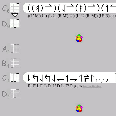
((L' M') U') (L U' (R M') U') (L' U (R' M)) (U² R)
(11,
R' F' L F' L D' L' D L' F² R
(11,12)
Ron van Bruchem