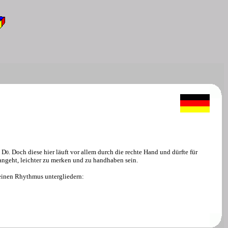
e D
. Doch diese hier läuft vor allem durch die rechte Hand und dürfte für
0
 angeht, leichter zu merken und zu handhaben sein.
 einen Rhythmus untergliedern: