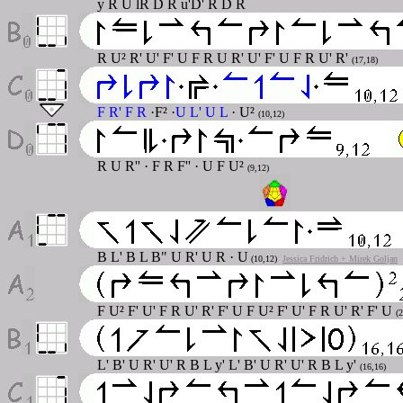
y R U lR D R u'D' R D R
R U² R' U' F' U F R U R' U' F' U F R U' R'
(17,18)
F R' F R
·F² ·
U L' U L
·
U²
(10,12)
R U R'' · F R F'' · U F U²
(9,12)
B L' B L B" U R' U R · U
(10,12)
Jessica Fridrich + Mirek Goljan
F U² F' U' F R U' R' F' U F U² F' U' F R U' R' F' U
(
L' B' U R' U' R B L y' L' B' U R' U' R B L y'
(16,16)