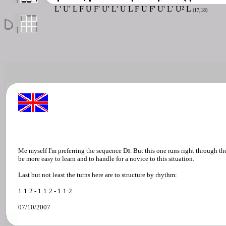
L' U' L F U F' U' L' U L F U F' U' L' U² L
(17,18)
Me myself I'm preferring the sequence D
. But this one runs right through t
0
be more easy to learn and to handle for a novice to this situation.
Last but not least the turns here are to structure by rhythm:
1·1·2 - 1·1·2 - 1·1·2
07/10/2007