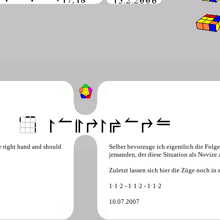
he right hand and should
Selber bevorzuge ich eigentlich die Folg
jemanden, der diese Situation als Novize
Zuletzt lassen sich hier die Züge noch in
1·1·2 - 1·1·2 - 1·1·2
10.07.2007