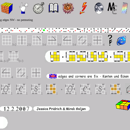
ing edges NW - no permuting