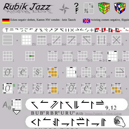
Ecken negativ drehen, Kanten NW wenden - kein Tausch
twisting corners negative, flipp
B U B'' R B R'' U R U''
(9,12)
Jessica Fridrich + Mirek Goljan