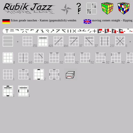
Ecken gerade tauschen - Kanten (gegensätzlich) wenden
moving corners straight - flipping