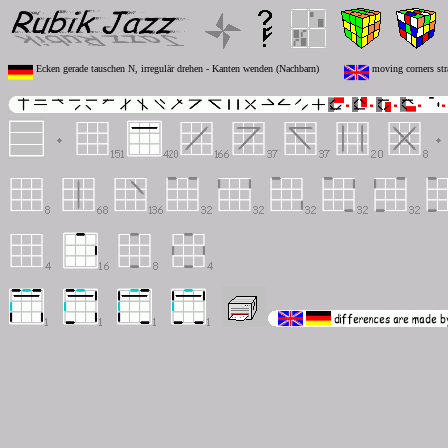
Ecken gerade tauschen N, irregulär drehen - Kanten wenden (Nachbarn)
moving corners stra