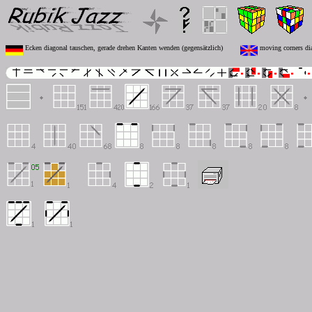
Ecken diagonal tauschen, gerade drehen Kanten wenden (gegensätzlich)
moving corners diag