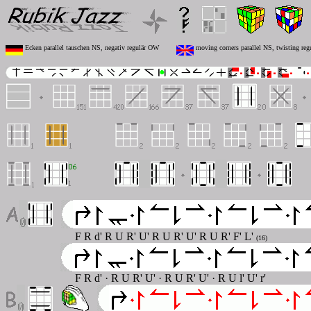
Ecken parallel tauschen NS, negativ regulär OW
moving corners parallel NS, twisting re
F R
d'
R U R' U' R U R' U' R U R' F' L'
(16)
F R d' · R U R' U' · R U R' U' · R U l' U' r'