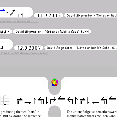
ster 'Notes on Rubik's Cube' - S4 -
's Cube' S. 44 BCS (Benson, Conway & Seal)
s producing the two "bars" in
Die untere Folge ist bemerkenswert 
one. But by doing the sequence
Kommutatorenpaar erzeugen kann, 