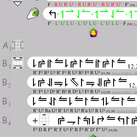
F
· R U R' U' · R U R' U' · R U R' U' ·
F'
(14)
F'
· L' U' L U · L' U' L U · L' U' L U ·
F
(14)
Bo
R' F² R² U² R' F² R U² R² F² R U²
(12,20)
Jessica Fridrich + 
R' F² L² D² R' B² R D² L² F² R U²
(12,20)
Jessica Fridrich + 
R' U² Ra U² R' U² R U² R'a U² R U²
(12,20)
Jessica Fridric
F² D R F'' R' F U² F' R F² R' D' F'' U²
(14,20)