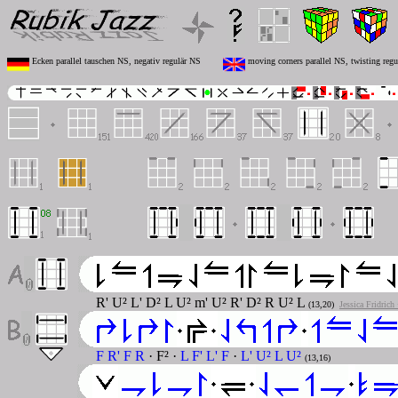
Ecken parallel tauschen NS, negativ regulär NS
moving corners parallel NS, twisting reg
R' U² L' D² L U² m' U² R' D² R U² L
(13,20)
Jessica Fridric
F R' F R
· F² ·
L F' L' F
·
L' U² L U²
(13,16)