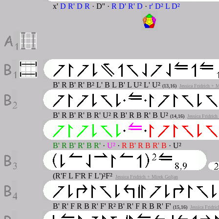
x'
D R' D R
· D'' ·
R D' R' D
·
r' D² L D²
B' R B' R' B² L' B L B' L U² L' U²
(13,16)
Jessica Fridrich + 
B' R B' R' B R' U² R B' R B R' B U²
(14,16)
Jessica Fridric
B' R B' R' B R'
·
U²
·
R B' R B R' B
·
U²
(R'F L F'R F L')²F²
Jessica Fridrich + Mirek Goljan
B' R' F R B R' F' R² B' R' F R B R' F'
(15,16)
Jessica Fridri