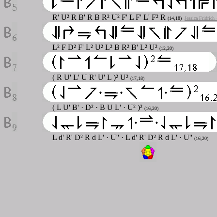
R' U² R B' R B R² U² F' L F' L' F² R
(14,18)
Jessica Fridrich
L² F D² F' L² U² L² B R² B' L² U²
(12,20)
( R U' L' U R' U' L )² U²
(17,18)
( L U' B' · D² · B U L' · U² )²
(16,20)
L d' R' D² R d L' · U'' · L d' R' D² R d L' · U''
(16,20)