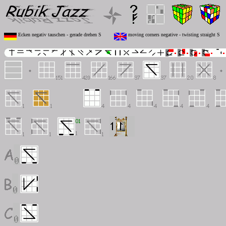
Ecken negativ tauschen - gerade drehen S
moving corners negative - twisting straight S