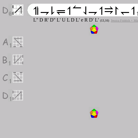
L'' D R' D'' L' U L D L' e R D' L'
(13,16)
Jessica Fridrich + Mi