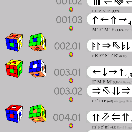
m'' e' s'' e'
(4,12)
M'' E' M'' E
(4,12)
Josef T
r R E² S'' r' R'
(6,12)
E' M E M'
(4,8)
Wolfgang H
e s' m e
(4,8)
Wolfgang Hintz
m' s e' m'
(4,8)
David Singm