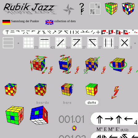
Sammlung der Punkte
collection of dots
M'' E M'' E'
(4,12)