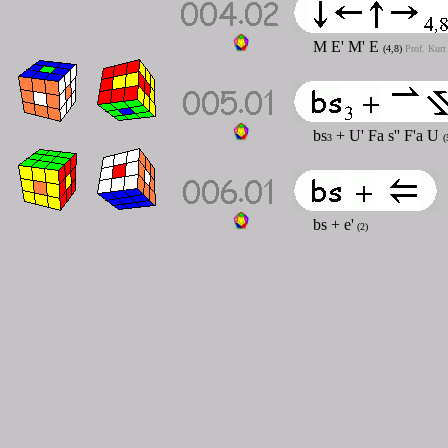
M E' M' E
(4,8)
Prof. Kurt
bs
+ U' Fa s'' F'a U
3
(
bs + e'
(2)