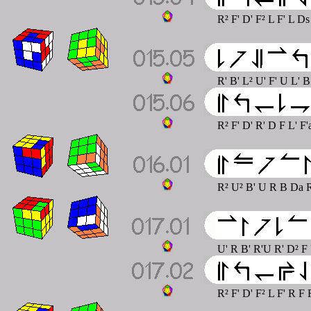
R² F' D' F² L F' L D
R' B' L² U' F' U L' 
R² F' D' R' D F L' F
R² U² B' U R B Da R
U' R B' R'U R' D² F
R² F' D' F² L F' R F