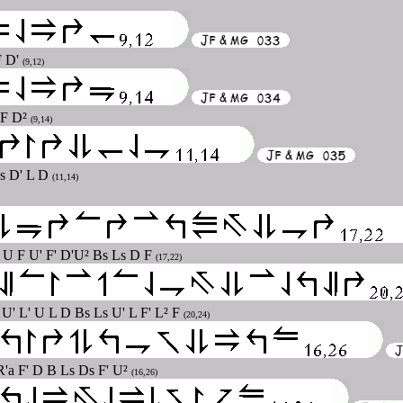
F D'
(9,12)
 F D²
(9,14)
Ls D' L D
(11,14)
F U F U' F' D'U² Bs Ls D F
(17,22)
 U' L' U L D Bs Ls U' L F' L² F
(20,24)
 R'a F' D B Ls Ds F' U²
(16,26)