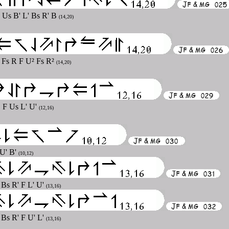
L Us B' L' Bs R' B
(14,20)
L Fs R F U² Fs R²
(14,20)
D F Us L' U'
(12,16)
 U' B'
(10,12)
 Bs R' F L' U'
(13,16)
 Bs R' F U' L'
(13,16)