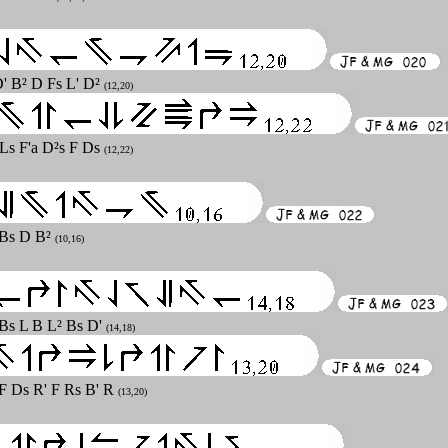
D' B² D Fs L' D²
(12,20)
 Ls F'a D²s F Ds
(12,22)
' Bs D B²
(10,16)
R Bs L B L² Bs D'
(14,18)
 F Ds R' F Rs B' R
(13,20)