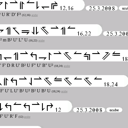
² U R' D' F²
(12,16)
acube
² m B² U' L'' U
(16,22)
acube
U' F' D R U' B² U F'' U' B'' U²
(18,24)
acube
 F' U' L U' B² U² B² U B² U
(18,24)
acube
 F' U' R' F
(12)
acube