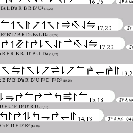
s Bs L D'a R' B R B' U²
(16,26)
B R² B' L' B R Ds Bs L Da
(17,22)
'a R F R' B Ra U' Bs L Da
(17,22)
 B R' B' D'a R' B' U F² D' F² R²
(19,26)
 U F U' F' D²'U' R U
(15,18)
 R'a F' D F D' R²
(14,18)