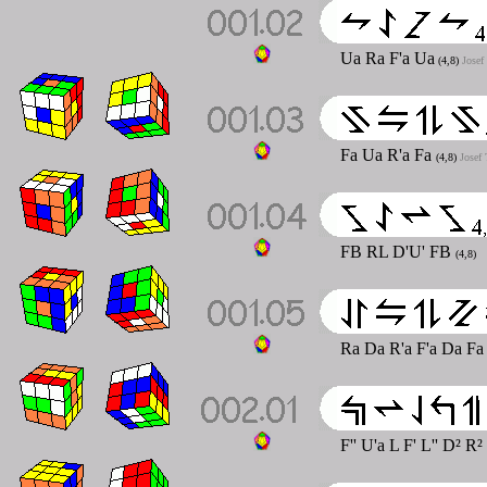
Ua Ra F'a Ua
(4,8)
Josef
Fa Ua R'a Fa
(4,8)
Josef
FB RL D'U' FB
(4,8)
Ra Da R'a F'a Da F
F'' U'a L F' L'' D² R