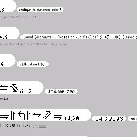
 Trajber "Der WÜrfel", S. 114
 Trajber "Der WÜrfel", S. 47 DBS (David Singmaster)
a
(6,12)
² F' R Ua B'' D²
(14,20)
acube