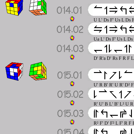
U L' Ds F' Us L Ds 
Ua L' Ds F' Us L Ds
D' R'a D' Rs F R F 
U' R B' R' U R' D² 
R' U' B L' B' L² U R
R² F' D' F² L F' R F