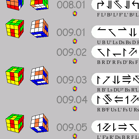
F L² B² L² F' L' B² 
U B U' Ls Ds Bs D 
B R D' R Fs D' Rs F
R B' Ls DU²' Bs R'L
R B²F Us L' Fs U Rs
L' F'a R' Ds B R F 