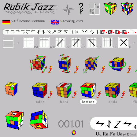
5D tÄuschende Buchstaben
5D cheating letters
Ua Ra F'a Ua
(4,8)
Josef