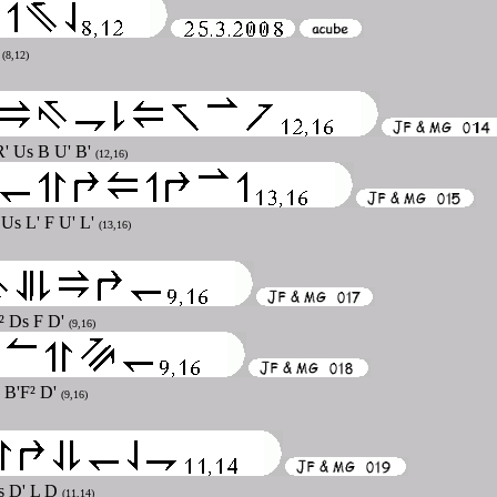
L
(8,12)
R' Us B U' B'
(12,16)
 Us L' F U' L'
(13,16)
² Ds F D'
(9,16)
 B'F² D'
(9,16)
Ls D' L D
(11,14)