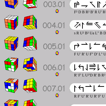
F² D B R² B' R U' R
s R U² B² Ua L'' B D
F U' R' U F'' D' L'' 
R' F' L U²'D R' B R²
R F' U' R' U R' F' U