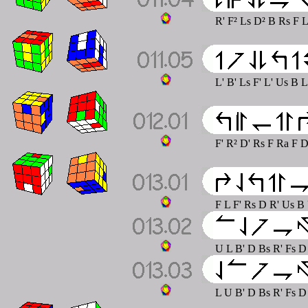
R' F² Ls D² B Rs F 
L' B' Ls F' L' Us B 
F' R² D' Rs F Ra F 
F L F' Rs D R' Us B
U L B' D Bs R' Fs D
L U B' D Bs R' Fs D