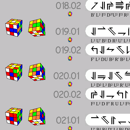
B' L² F² D²'U² F² R²
L² U' B² D R² U' L²
F' L² DU B² R' B² L
L² D² L² B² U² R' U²
F² L² D F' R U L² F²
U' B² R² D' L² B² D²