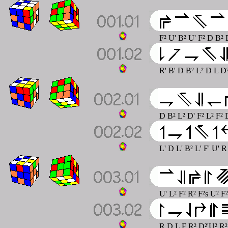
F² U' B² U' F² D B²
R' B' D B² L² D L D²
D B² L² D' F² L² F² 
L' D L' B² L' F' U' 
U' L² F² R² F²s U² F
R D L F R² D²'U² R² 