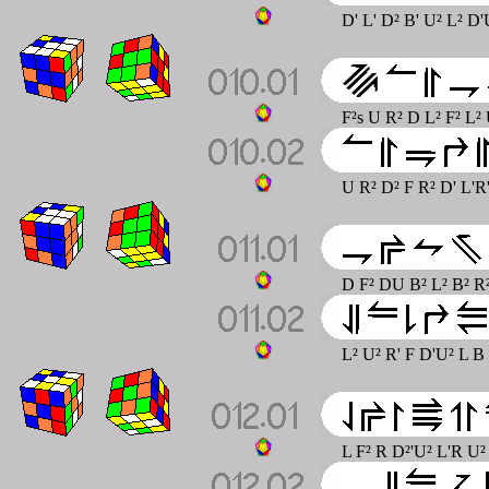
D' L' D² B' U² L² D'
F²s U R² D L² F² L² 
U R² D² F R² D' L'R
D F² DU B² L² B² R²
L² U² R' F D'U² L B
L F² R D²'U² L'R U² 