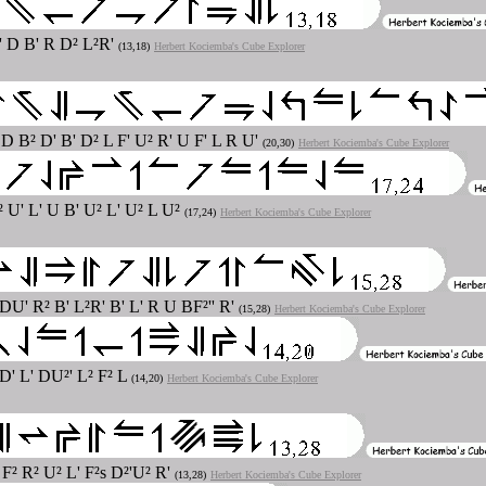
B' D B' R D² L²R'
(13,18)
Herbert Kociemba's Cube Explorer
 D B² D' B' D² L F' U² R' U F' L R U'
(20,30)
Herbert Kociemba's Cube Explorer
F² U' L' U B' U² L' U² L U²
(17,24)
Herbert Kociemba's Cube Explorer
 DU' R² B' L²R' B' L' R U BF²'' R'
(15,28)
Herbert Kociemba's Cube Explorer
D' L' DU²' L² F² L
(14,20)
Herbert Kociemba's Cube Explorer
 F² R² U² L' F²s D²'U² R'
(13,28)
Herbert Kociemba's Cube Explorer