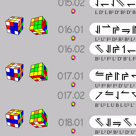
L D' L B² D' B² D' 
L² U' F² D² R² B² L²
B² L² F² L' D' B' L 
U² F² R² F² D' U' L²
B' U² L U B L U² L' 
B² L² D² B² L² D' U'