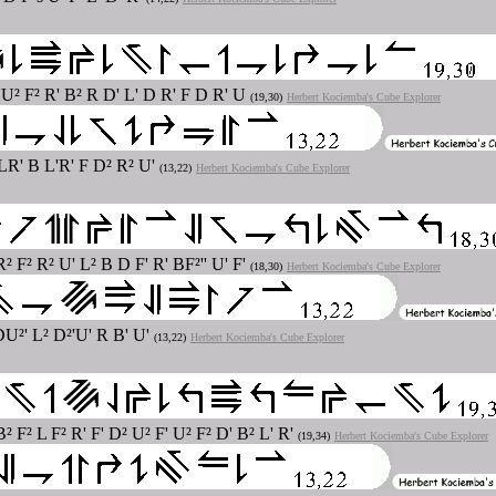
'U² F² R' B² R D' L' D R' F D R' U
(19,30)
Herbert Kociemba's Cube Explorer
 LR' B L'R' F D² R² U'
(13,22)
Herbert Kociemba's Cube Explorer
R² F² R² U' L² B D F' R' BF²'' U' F'
(18,30)
Herbert Kociemba's Cube Explorer
DU²' L² D²'U' R B' U'
(13,22)
Herbert Kociemba's Cube Explorer
² F² L F² R' F' D² U² F' U² F² D' B² L' R'
(19,34)
Herbert Kociemba's Cube Explorer