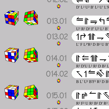
D' L² U² B' L² U' L
U² R² D² F' U² L² B'
L' F L²'R² D B² U B
R² D'U L² R² D B² L²
B L' U² B'F² R² D B²
R² F² U R² B² D' R² F