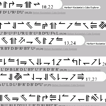
 F D² L²'R² D'U'
(10,22)
Herbert Kociemba's Cube Explorer
 U' B² U² F² L²'R U B' U² B D²'U F²s L
(19,34)
Herbert Kociemba's Cube Explorer
²'R B'F D B² R² B'F' U²
(13,24)
Herbert Kociemba's Cube Explorer
 L' D² B LR' D L' B'F' U' F' R D' B' R'
(20,29)
Herbert Kociemba's Cube Explorer
s U' L D L² B² R' D B' D²'U'
(17,27)
Herbert Kociemba's Cube Explorer
 B² U R² F D'U² L U B' D' R² BF²'' R'