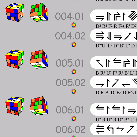
D² R² F² R F²s R' D²
D²'U' L² D² B' L² D
B R² U² F² R² B' L²'
D R B' D' B² D F²s 
U² R U² R D² B² L' B