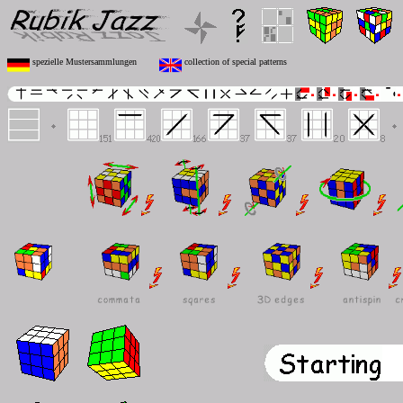
spezielle Mustersammlungen
collection of special patterns