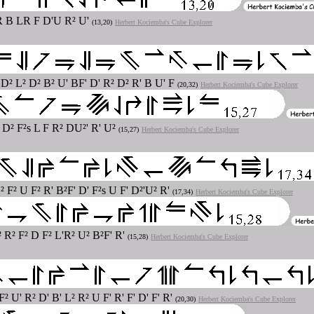
'R B LR F D'U R² U'
(13,20)
Herbert Kociemba's Cube Explorer
 D² L² D² B² U' BF' D' R² D² R' B U' F
(20,32)
Herbert Kociemba's Cube Explorer
' D² F²s L F R² DU²' R' U²
(15,27)
Herbert Kociemba's Cube Explorer
 F² U F² R' B²F' D' F²s U F' D²'U² R'
(17,34)
Herbert Kociemba's Cube Explorer
 R² F² D F² L'R² U² B²F' R'
(15,28)
Herbert Kociemba's Cube Explorer
² U' R² D' B' L² R² U F' R' F' D' F' R'
(20,30)
Herbert Kociemba's Cube Explorer