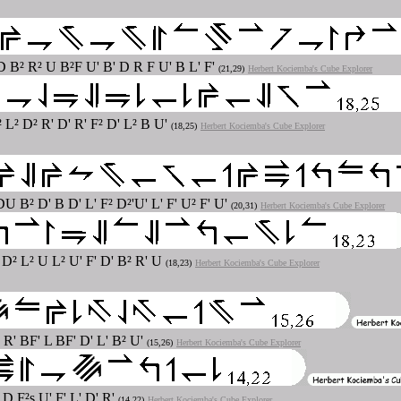
 D B² R² U B²F U' B' D R F U' B L' F'
(21,29)
Herbert Kociemba's Cube Explorer
 L² D² R' D' R' F² D' L² B U'
(18,25)
Herbert Kociemba's Cube Explorer
DU B² D' B D' L' F² D²'U' L' F' U² F' U'
(20,31)
Herbert Kociemba's Cube Explorer
R D² L² U L² U' F' D' B² R' U
(18,23)
Herbert Kociemba's Cube Explorer
² R' BF' L BF' D' L' B² U'
(15,26)
Herbert Kociemba's Cube Explorer
D F²s U' F' L' D' R'
(14,22)
Herbert Kociemba's Cube Explorer