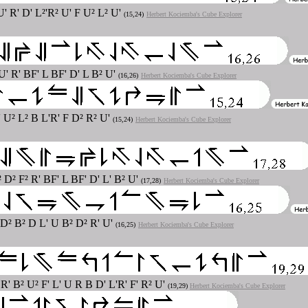
U' R' D' L²'R² U' F U² L² U'
(15,24)
Herbert Kociemba's Cube Explorer
U' R' BF' L BF' D' L B² U'
(16,26)
Herbert Kociemba's Cube Explorer
' U² L² B L'R' F D² R² U'
(15,24)
Herbert Kociemba's Cube Explorer
 D² F² R' BF' L BF' D' L' B² U'
(17,28)
Herbert Kociemba's Cube Explorer
 D² B² D L' U B² D² R' U'
(16,25)
Herbert Kociemba's Cube Explorer
R' B² U² F' L' U R B D' L'R' F' R² U'
(19,29)
Herbert Kociemba's Cube Explorer