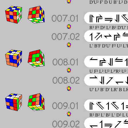
D'U² F' D U B' L² D 
R² F² D² L² B² D'U'
L' B'F D'U' F² U² L'
U F² L² U² L²'R² U² 
U' L² B' D' LR' B LR
R² B² L' B² L' D² L 