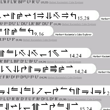
L'R F L'R' BF²'' U² R' U'
(13,22)
Herbert Kociemba's Cube Explorer
 R² F² D'U' L' DU' LR' BF' DU' F'
(15,28)
Herbert Kociemba's Cube Explorer
R F² U² F'
(9,16)
Herbert Kociemba's Cube Explorer
R' BF' L BF' D' L' B² U'
(14,24)
Herbert Kociemba's Cube Explorer
' F R² D² F² D²'U² F² U'
(14,24)
Herbert Kociemba's Cube Explorer
U² L U² R' B' D' F U F' R² D² L D² R'
(21,30)
Herbert Kociemba's Cube Explorer