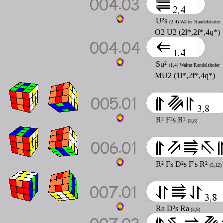
U²s
(2,4) Walter Randelshofer
O2 U2 (2l*,2f*,4q*)
Su²
(1,4) Walter Randelshofer
MU2 (1l*,2f*,4q*)
R² F²s R²
(3,8)
R² Fs D²s F's R²
(5,12)
Ra D²s Ra
(3,8)