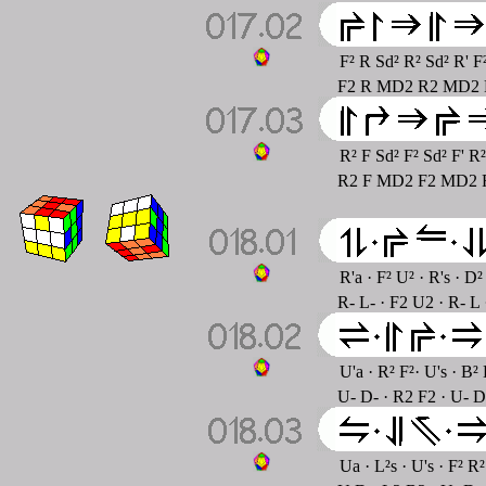
F² R Sd² R² Sd² R' F
F2 R MD2 R2 MD2 R-
R² F Sd² F² Sd² F' R
R2 F MD2 F2 MD2 F-
R'a · F² U² · R's · D
R- L- · F2 U2 · R- L
U'a · R² F²· U's · B²
U- D- · R2 F2 · U- D
Ua · L²s · U's · F² R