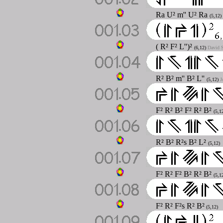
Ra U² m'' U² Ra
(5,12)
( R² F² L'')²
(6,12)
David S
R² B² m'' B² L''
(5,12)
J
F² R² B² F² R² B²
(5,1
R² B² R²s B² L²
(5,12)
F² R² F² B² R² B²
(5,1
F² R² F²s R² B²
(5,12)