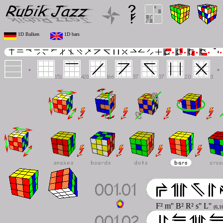
1D Balken
1D bars
F² m'' B² R² s'' L''
(6,1