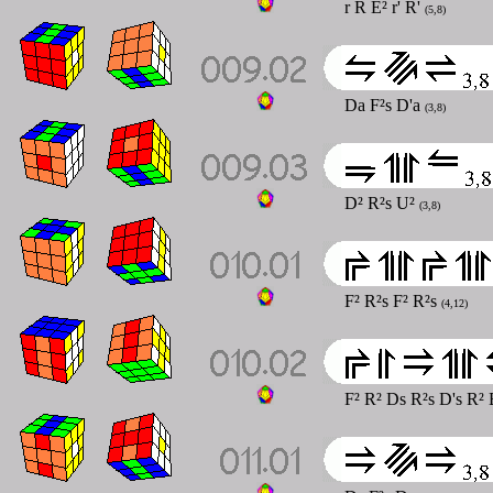
r R E² r' R'
(5,8)
Da F²s D'a
(3,8)
D² R²s U²
(3,8)
F² R²s F² R²s
(4,12)
F² R² Ds R²s D's R²