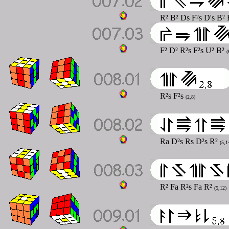
R² B² Ds F²s D's B²
F² D² R²s F²s U² B²
(
R²s F²s
(2,8)
Ra D²s Rs D²s R²
(5,1
R² Fa R²s Fa R²
(5,12)