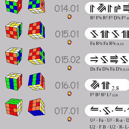
R² F²s R² F² D²s F²
(6
Fa R²s Fa R²s
(4,12)
Ds Fa D²s Fa D's
(5,12
F² B² R² L²
(2,8)
U² · Fa · U² · R-a · 
U2 · F B · U2 · R- L