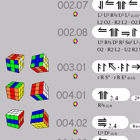
L² U² R²s U² L²
(5,12) 
L2 O2 · R2 L2 · O2 
U² R²s D² R² Su² L²
O2 · R2 L2 · U2 R2 
r R S'' · r R E²
(6,12)
R²s
(2,4)
U² D²
(2,4)