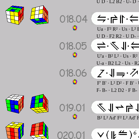
U D · L2 B2 · U- D ·
Ua · F² R² · Us · L²
U D · F2 R2 · U D- 
U'a · B² L² · Us · R²
U-a · B2 L2 · Us · R
F' B' · L² D² · F B' 
F- B- · L2 D2 · F B-
B² L² Ad' F² L² Ad' 