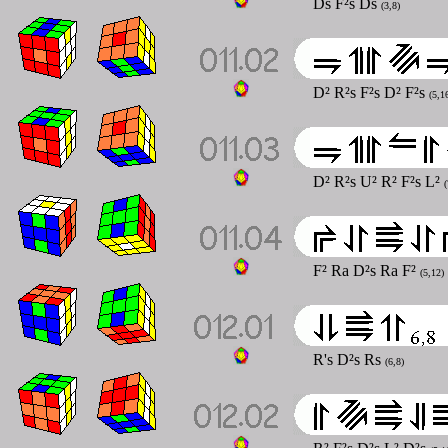
Ds F²s Ds
(3,8)
D² R²s F²s D² F²s
(5,1
D² R²s U² R² F²s L²
(
F² Ra D²s Ra F²
(5,12)
R's D²s Rs
(6,8)