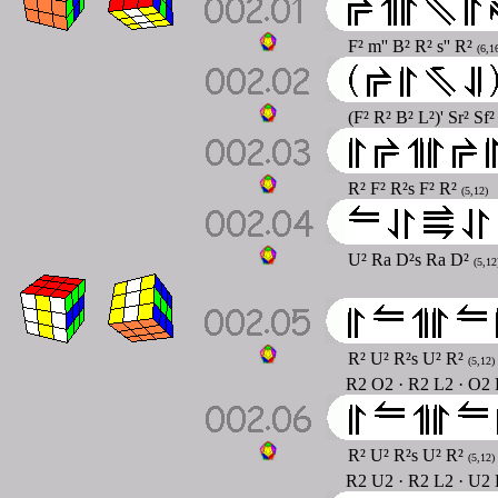
F² m'' B² R² s'' R²
(6,1
(F² R² B² L²)' Sr² Sf²
R² F² R²s F² R²
(5,12)
U² Ra D²s Ra D²
(5,12
R² U² R²s U² R²
(5,12)
R2 O2 · R2 L2 · O2 
R² U² R²s U² R²
(5,12)
R2 U2 · R2 L2 · U2 