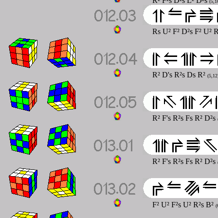
R² F²s D²s L² D²s
(5,1
Rs U² F² D²s F² U² 
R² D's R²s Ds R²
(5,12
R² F's R²s Fs R² D²s
R² F's R²s Fs R² D²s
F² U² F²s U² R²s B²
(