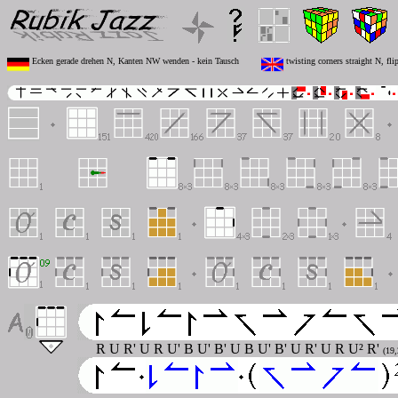
Ecken gerade drehen N, Kanten NW wenden - kein Tausch
twisting corners straight N, f
R U R' U R U' B U' B' U B U' B' U R' U R U
²
R'
(19,