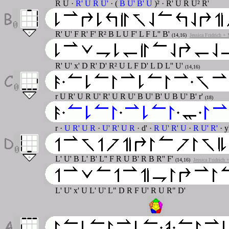
R U ·
R' U R U'
· (
B U' B' U
)² · R' U R U² R'
R' U' F R' F' R² B L U F' L F L'' B'
(14,16)
Jessica Fridrich +
R' U' x' D R' D' R² U L F D' L D L'' U'
(14,16)
r U R' U R U' R' U R U' B U' B' U B U' B' r'
(18)
r ·
U R' U R
·
U' R' U R
· d' ·
R U' R' U
·
R U' R'
· y'
L' U' B L' B' L'' F R U B' R B R'' F'
(14,16)
Jessica Fridrich
L' U' x' U L' U' L" D R F U' R U R" D'