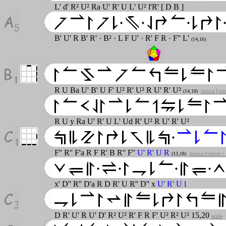
L' d' R² U² Ra U' R' U L' U² l'R' [ D B ]
B' U' R B' R' · B² · L F U' · R' F R · F'' L'
(14,16)
R U Ba U' B' U F' U² R' U² R U' R' U²
(14,18)
Jessica Frid
R U y Ra U' R' U L' Ud R' U² R U' R' U²
F'' R'' F'a R F R' B R'' F''
U' R' U R
(13,18)
Jessica Fridrich 
x' D'' R'' D'a R D R' U R'' D'' x
U' R' U l
D R' U' R U' D' R² U² R' F R F' U² R² U² 15,20
acube