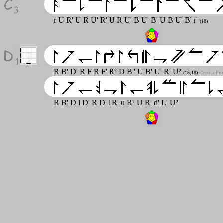
r U R' U R U' R' U R U' B U' B' U B U' B' r'
(18)
R B' D' R F R F' R² D B'' U B' U' R' U²
(15,18)
Jessica Fr
R B' D l D' R D' l'R' u R² U R' d' L' U²