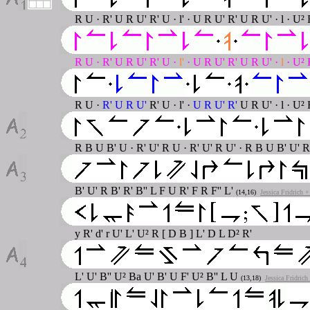
R U · R' U R U' R' U · l' · U R U' R' U R U' · l · U²
R U · R' U R U' R' U ·
l'
· U R U' R' U R U' ·
l
· U² 
R U ·
R' U R U'
R' U · l' ·
U R U' R'
U R U' · l · U²
R B U B' U · R' U' R U · R' U' R U' · R B U B' U' 
B' U' R B' R' B'' L F U R' F R F'' L'
(14,16)
Jessica Fridrich 
y R' d' r U' L' U² R [ D B ] L' D L D² R'
L' U' B'' U² Ba U' B' U F' U² B'' L U
(13,18)
Jessica Fridric