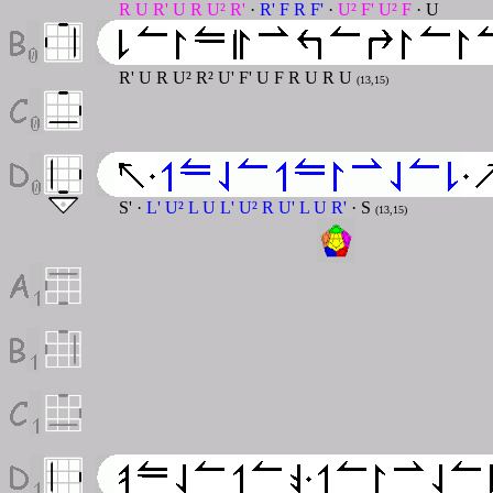
R U R' U R U² R'
·
R' F R F'
·
U² F' U² F
·
U
R' U R U² R² U' F' U F R U R U
(13,15)
S' ·
L' U² L U L' U² R U' L U R'
· S
(13,15)