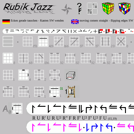
Ecken gerade tauschen - Kanten SW wenden
moving corners straight - flipping edges SW
R U R' U R U² R'' F R F' U² F' U² F U
(15,19)