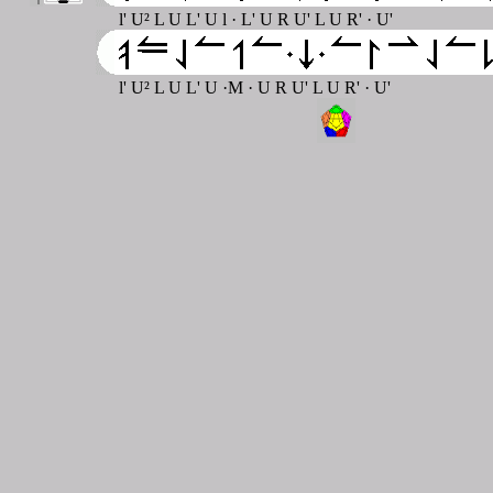
l' U² L U L' U l · L' U R U' L U R' · U'
l' U² L U L' U ·M · U R U' L U R' · U'