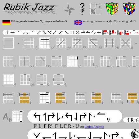
Ecken gerade tauschen N, ungerade drehen O
moving corners straight N, twisting odd E
F' L' F R'· F' L F R · U
(9)
Carlos Angosto