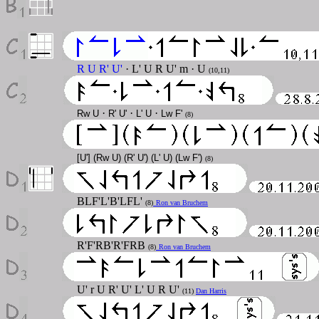
R U R' U'
· L' U R U' m · U
(10,11)
·
·
·
Rw U
R' U'
L' U
Lw F'
(8)
[U'] (Rw U) (R' U') (L' U) (Lw F')
(8)
BLF'L'B'LFL'
(8)
Ron van Bruchem
R'F'RB'R'FRB
(8)
Ron van Bruchem
U' r U R' U' L' U R U'
(11)
Dan Harris