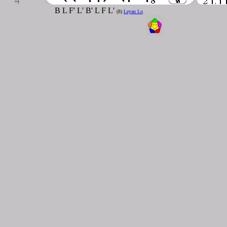
B L F' L' B' L F L'
(8)
Leyan Lo