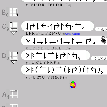
x' D' L' D R' · D' L D R · F
(9)
L F R' F'· L' F R F' · U
(9)
Carlos Angosto
x' L D R' D' · L' D R D' · F
(9)
y' r U R' U' r' F R F'
(8)
y' r (U R') U' (r' F) (R F')
(8)