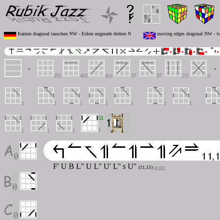
Kanten diagnoal tauschen NW - Ecken ungerade drehen N
moving edges diagonal NW - tw
F' U B L'' U L'' U' L''
s
U''
(11,15)
acube