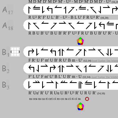
M D M' D' M D² M' · U² · M D² M' D M D' · U²
(16,2
R U² R' F' U L' B'
·
U²
·
B L U' F R U² R'
(16,20)
R B U B' U' B U B' R' F' U² F R U' B U B' U' R' · 
F R' U F' m' U B' R U' B m · U'
(12,14)
Josef Trajber 'Der Würfe
F' L U' F m' U' B L' U B' m · U
(12,14)
Josef Trajber 'Der Würfel
R' Uu' R' U' R Uu U R
²
U² R' U R U R'
(14,16)
ra cea ra ca ri cei ci ro co ra ci ri ci ra