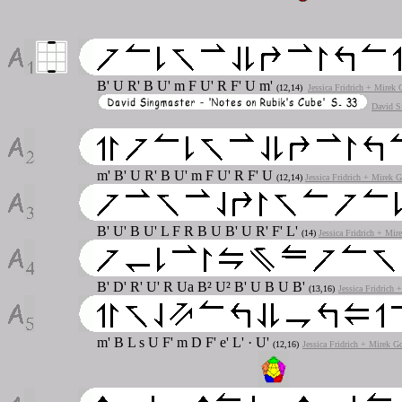
B' U R' B U' m F U' R F' U m'
(12,14)
Jessica Fridrich + Mirek 
David S
m' B' U R' B U' m F U' R F' U
(12,14)
Jessica Fridrich + Mirek G
B' U' B U' L F R B U B' U R' F' L'
(14)
Jessica Fridrich + Mir
B' D' R' U' R Ua B² U² B' U B U B'
(13,16)
Jessica Fridrich 
m' B L s U F' m D F' e' L' · U'
(12,16)
Jessica Fridrich + Mirek G