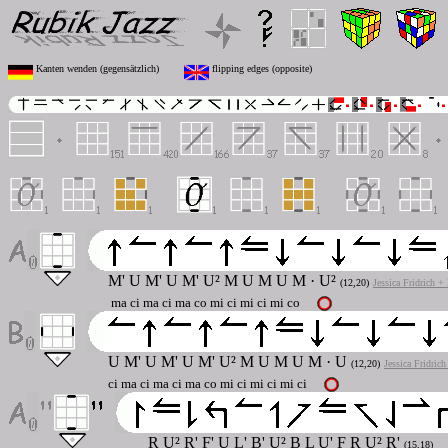
Kanten wenden (gegensätzlich)
flipping edges (opposite)
M' U M' U M' U² M U M U M · U²
(12,20)
Jessica Fridrich +
ma ci ma ci ma co mi ci mi ci mi co
U
M' U M' U M' U² M U M U M · U
(12,20)
Jessica Fridric
ci ma ci ma ci ma co mi ci mi ci mi ci
R U² R' F' U L' B' U² B L U' F R U² R'
(15,18)