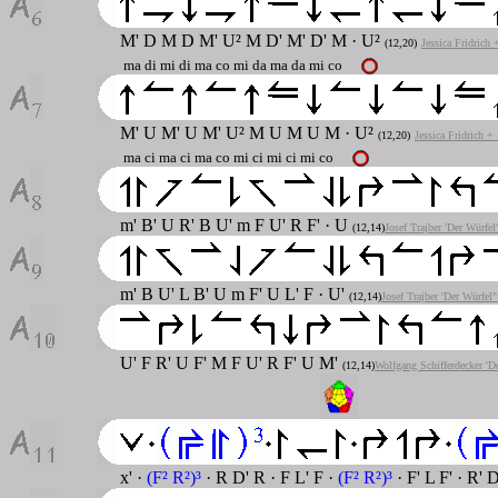
M' D M D M' U² M D' M' D' M · U²
(12,20)
Jessica Fridrich
ma di mi di ma co mi da ma da mi co
M' U M' U M' U² M U M U M · U²
(12,20)
Jessica Fridrich +
ma ci ma ci ma co mi ci mi ci mi co
m' B' U R' B U' m F U' R F' · U
(12,14)
Josef Trajber 'Der Würfel
m' B U' L B' U m F' U L' F · U'
(12,14)
Josef Trajber 'Der Würfel"
U' F R' U F' M F U' R F' U M'
(12,14)
Wolfgang Schifferdecker 'D
x' ·
(F² R²)³
· R D' R · F L' F ·
(F² R²)³
· F' L F' · R' 