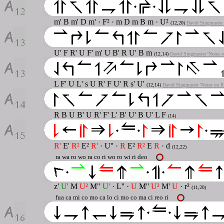
m' B m' D m' · F² · m D m B m · U²
(12,20)
David Singmaster 
U' F R' U F' m' U B' R U' B m
(12,14)
David Singmaster 'Notes o
L F' U L' s U R' F U' R s' U'
(12,14)
David Singmaster 'Notes on 
R B U B' U R' F' L' B' U' B U' L F
(14)
R'
E'
R²
E²
R'
· U'' ·
R
E²
R²
E
R
· d
(12,22)
ra wa ro wo ra co ri wo ro wi ri deo
z'
U'
M
U²
M"
U'
· L'' ·
U
M''
U²
M'
U
· r²
(11,20)
fua ca mi co mo ca lo ci mo co ma ci reo ri