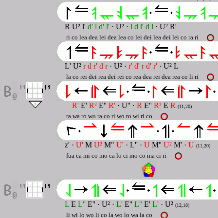
R U² l'
d' l d' l'
· U² ·
l d l' d l
· U² R'
ri co lea dea lei dea lea co lei dei lea dei lei co ra ri
L' U²
r d r' d r
· U² ·
r' d' r d' r'
· U² L
la co rei dei rea dei rei co rea dea rei dea rea co li ri
R'
E'
R²
E''
R'
· U'' ·
R
E''
R²
E
R
(11,20)
ra wa ro wo ra co ri wo ro wi ri co
z' ·
U'
M
U²
M"
U'
· L'' ·
U
M''
U²
M' ·
U
(11,20)
fua ca mi co mo ca lo ci mo co ma ci ri
L
E
L''
E'' · U² ·
L'
E''
L''
E'
L'
· U²
(12,18)
li wi lo wo li co la wo lo wa la co