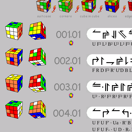
U F² L² B² U² L² F² 
F R D F² R' U'D B L'
U²
· R² F² R² F² R² F
U F U F' · Ua · R' B
U F U F- · U D · R-