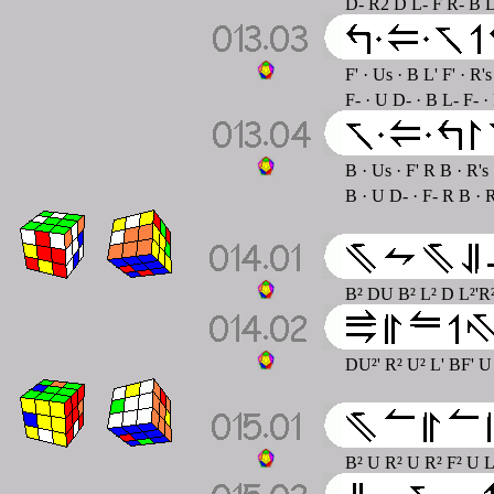
D- R2 D L- F R- B D2
F' · Us · B L' F' · R
F- · U D- · B L- F- 
B · Us · F' R B · R's
B · U D- · F- R B · 
B² DU B² L² D L²'R²
DU²' R² U² L' BF' U
B² U R² U R² F² U L