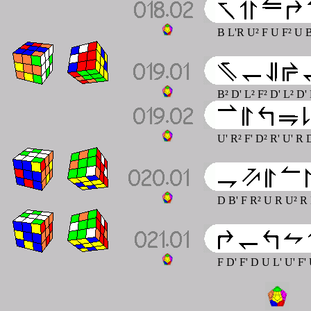
B L'R U² F U F² U B
B² D' L² F² D' L² D'
U' R² F' D² R' U' R
D B' F R² U R U² R 
F D' F' D U L' U' F'