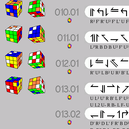
R² F' R' U² F' L' U 
L²'R B D B U² F' U
R' U² L B² U R² B' 
U L² U' R B' L F' U² 
U L2 U- R B- L F- U2
D' R² D L' F R' B D² 