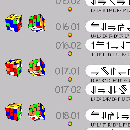
L² D² B D² L'R² F' L
U² L² D² F² D' F² U'
L' U² L' D L U' B² U
D B² R² D' F² U' F² 
L² D² L²R' B² F U F
U² L² F² R' D² L F² 