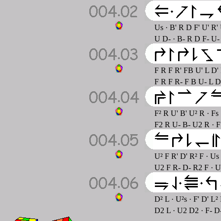
Us · B' R D F' U' R' 
U D- · B- R D F- U-
F R F R' FB U' L D'
F R F R- F B U- L D
F² R U' B' U² R · Fs 
F2 R U- B- U2 R · F
U² F R' D' R² F · Us 
U2 F R- D- R2 F · U
D² L · U²s · F' D' L²
D2 L · U2 D2 · F- D