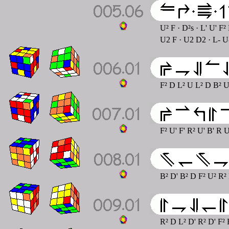
U² F · D²s · L' U' F²
U2 F · U2 D2 · L- U
F² D L² U L² D B² U'
F² U' F' R² U' B' R 
B² D' B² D F² U² R²
R² D L² D' R² D' F²