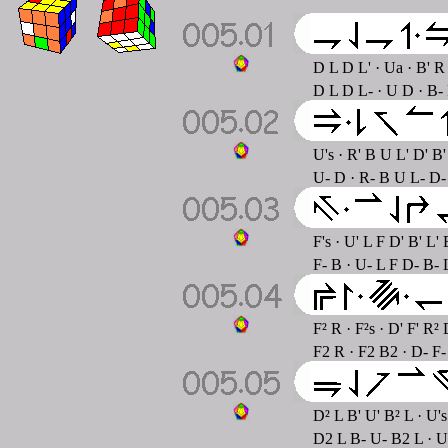
D L D L' · Ua · B' R
D L D L- · U D · B-
U's · R' B U L' D' B'
U- D · R- B U L- D-
F's · U' L F D' B' L' 
F- B · U- L F D- B- 
F² R · F²s · D' F' R²
F2 R · F2 B2 · D- F
D² L B' U' B² L · U's
D2 L B- U- B2 L · U