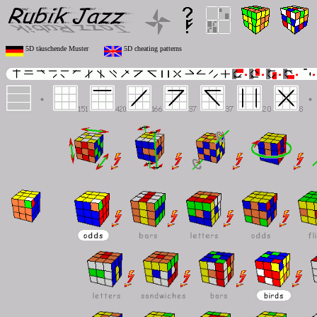
5D täuschende Muster
5D cheating patterns