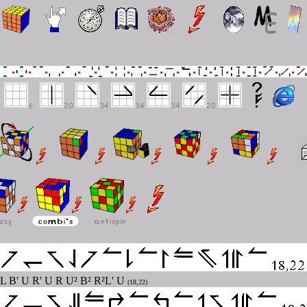
 L B' U R' U R U² B² R²L' U
(18,22)