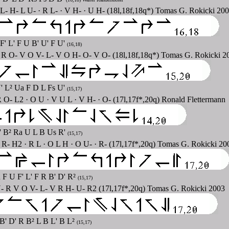
L- H- L U- · R L- · V H- · U H- (18l,18f,18q*) Tomas G. Rokicki 20
F' L' F U B' U' F U'
(16,18)
· R O- V O V- L- V O H- O- V O- (18l,18f,18q*) Tomas G. Rokicki 2
U' L² Ua F D L Fs U'
(15,17)
O- L2 · O U · V U L · V H- · O- (17l,17f*,20q) Ronald Flettermann
R' B² Ra U L B Us R'
(15,17)
R- H2 · R L · O L H · O U- · R- (17l,17f*,20q) Tomas G. Rokicki 20
R F U F' L' F R B' D' R²
(15,17)
 R V O V- L- V R H- U- R2 (17l,17f*,20q) Tomas G. Rokicki 2003
 B' D' R B² L B L' B L²
(15,17)