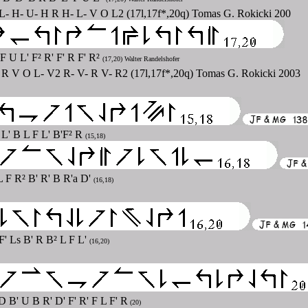
- H- U- H R H- L- V O L2 (17l,17f*,20q) Tomas G. Rokicki 200
 F U L' F² R' F' R F' R²
(17,20) Walter Randelshofer
R V O L- V2 R- V- R V- R2 (17l,17f*,20q) Tomas G. Rokicki 2003
' L' B L F L' B'F² R
(15,18)
L F R² B' R' B R'a D'
(16,18)
 F' Ls B' R B² L F L'
(16,20)
D B' U B R' D' F' R' F L F' R
(20)