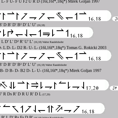
 L- F U- F U F2 U R D (16l,16f*,18q*) Mirek Goljan 1997
' D B' D' B² D' L' U'
(16,18)
 L D' L' D² R' U' L'
(16,18) Walter Randelshofer
- L D- L- D2 R- U- L- (16l,16f*,18q*) Tomas G. Rokicki 2003
' D B' D' B² D' L' U'
(16,18) Walter Randelshofer
- D B- D- B2 D- L- U- (16l,16f*,18q*) Mirek Goljan 1997
 U' R Ds R' D R U R' D L
(17,20)
' B' L D' Rs Fs D B'
(16,18) Walter Randelshofer