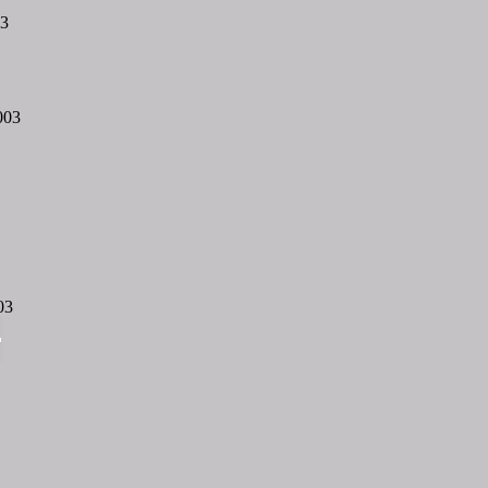
03
003
03