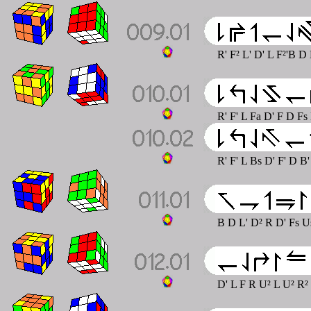
R' F² L' D' L F²'B D
R' F' L Fa D' F D Fs
R' F' L Bs D' F' D B
B D L' D² R D' Fs U
D' L F R U² L U² R²