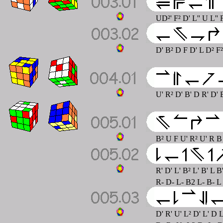
UD²' F² D' L'' U L'' 
D' B² D F D' L D² F²
U' R² D' B' D R' D'
B² U F U' R² U' R B
R' D' L' B² L' B' L 
R- D- L- B2 L- B- L
D' R' U' L² D' L' D 