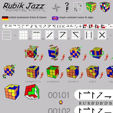
einfach kombinierte Ecken & Kanten
simple combined corners & edges
R U' R B' D B' D' B