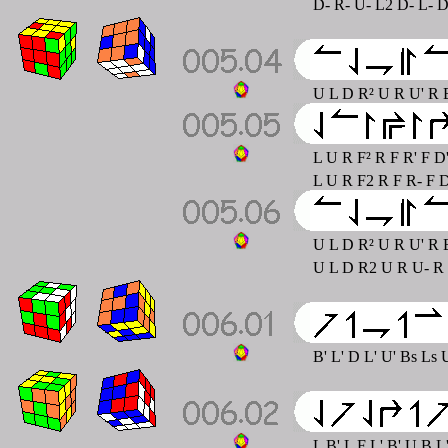
D- R- U- L2 D- L- D
U L D R² U R U' R B
L U R F² R F R' F D'
L U R F2 R F R- F D
U L D R² U R U' R B
U L D R2 U R U- R B
B' L' D L' U' Bs Ls
L B' L F L' B' U B L