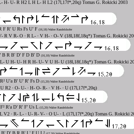
- H- U- R H2 L H L- H L2 (17l,17f*,20q) Tomas G. Rokicki 2003
 R F R' U Rs Fs U' F
(16,18) Walter Randelshofer
- R V R- O · R L- · V H- · O- V (18l,18f,18q*) Tomas G. Rokicki 2
D' B R B' D' F D B' D
(16,18) Walter Randelshofer
· L- U H- U- H R H- U- V U H- U (18l,18f,18q*) Tomas G. Rokicki 2
 R² U'a B' U' R' Fs D
(15,20) Walter Randelshofer
 R2 · O- U- · H- O- R- · V H- · U (17l,17f*,20q)
F² R'a D' R' F' Us L
(15,20) Walter Randelshofer
 V2 · R- L- · U- R- V- · O U- · L (17l,17f*,20q) Tomas G. Rokicki 
 B' D' B R B' L' F U L²
(17,20) Walter Randelshofer