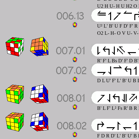
U2 H U- H U H2 O L
U² L' B' U F D' F' R
O2 L- H- O V U- V- 
R' F' L Bs D' F' D B
D L U' F' L' B' U B 
B' L F' L² Fs R' B R
F D R D' L' B' U' B 