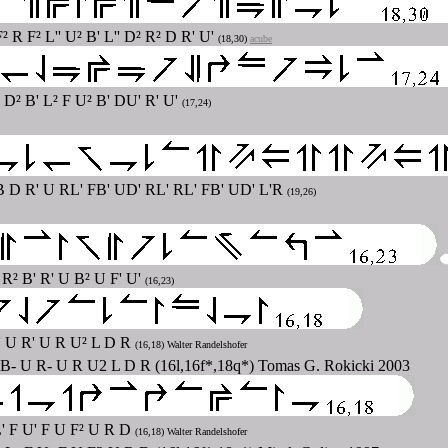
F² R F² L'' U² B' L'' D² R² D R' U'
(18,30)
acube
 D² B' L² F U² B' DU' R' U'
(17,24)
 B D R' U RL' FB' UD' RL' RL' FB' UD' L'R
(19,26)
 R² B' R' U B² U F' U'
(16,23)
B' U R' U R U² L D R
(16,18) Walter Randelshofer
 B- U R- U R U2 L D R (16l,16f*,18q*) Tomas G. Rokicki 2003
L' F U' F U F² U R D
(16,18) Walter Randelshofer