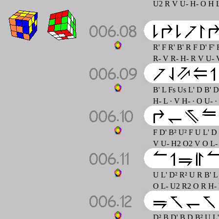
U2 R V U- H- O H L
R' F R' B' R F D' F'
R- V R- H- R V U- V
B' L Fs Us L' D B' 
H- L · V H- · O U- 
F D' B² U² F U L' D
V U- H2 O2 V O L- U
U L' D² R² U R B' L 
O L- U2 R2 O R H- L
D² B D' B D B² U L'