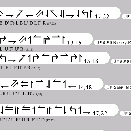
 B' D' Fs L B L² D L F' R
(17,22)
 L' U F² U' R
(13,16)
' L' F U F U' F R
(15,16)
s R U' L² U L' D'
(14,18)
 U² L' U R² U R' F' L' D
(17,22)