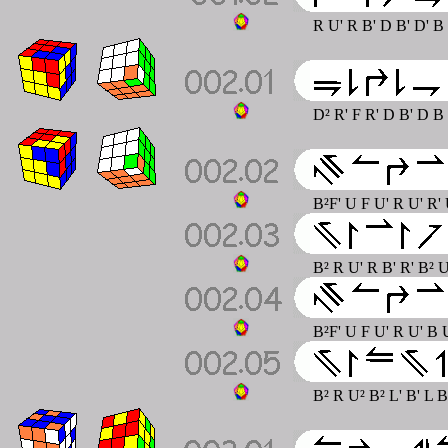
R U' R B' D B' D' B
D² R' F R' D B' D B
B²F' U F U' R U' R'
B² R U' R B' R' B² 
B²F' U F U' R U' B 
B² R U² B² L' B' L 