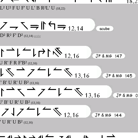
 L² U² F U F' U L' B R²L' U
(18,22)
 D² R² F' D²
(12,14)
acube
 U R' F R F'B²
(12,16)
U' B' U R' U B²
(13,16)
U' B' U R' U B²
(13,16)
B' U R' U B²
(12,16)