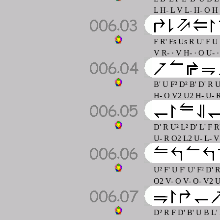
L H- L V L- H- O H 
F R' Fs Us R U' F U 
V R- · V H- · O U- 
B' U F² D² B' D' R 
H- O V2 U2 H- U- R 
D' R U² L² D' L' F 
U- R O2 L2 U- L- V 
U² F' U F' U' F² D' 
O2 V- O V- O- V2 U-
D² R F D' B' U B L'