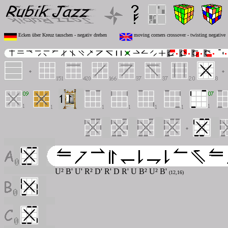
Ecken über Kreuz tauschen - negativ drehen
moving corners crossover - twisting negative
U² B' U' R² D' R' D R' U B² U² B'
(12,16)