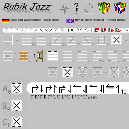
Ecken über Kreuz tauschen - gerade drehen
moving corners crossover - twisting straight
F R' F R F² L U L² U L² U² L'
(12,16)