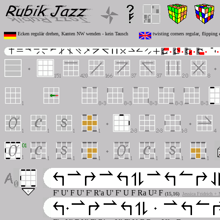
Ecken regulär drehen, Kanten NW wenden - kein Tausch
twisting corners regular, flippin
F' U' F U' F' R'a U' F' U F Ra U² F
(15,16)
Jessica Fridrich +