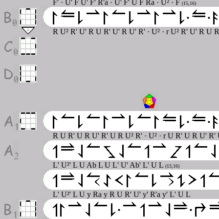
F' · U' F U' F' R'a · U' F' U F Ra · U² · F
(15,16)
R U² R' U' R U R' U' R U' R' · U² · r U² R' U' R U R
R U R' U R U' R' U R U² R' · U² · r U R' U R U' R' 
L' U²' L U Ab L U L' U' Ab' L' U L
(13,16)
L' U²' L U y Ra y R U R' U' y' R'a y' L' U L