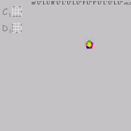
m'
U' L U R' U' L' U' L U'' F U'' F' U' L' U' L U''
(18,2