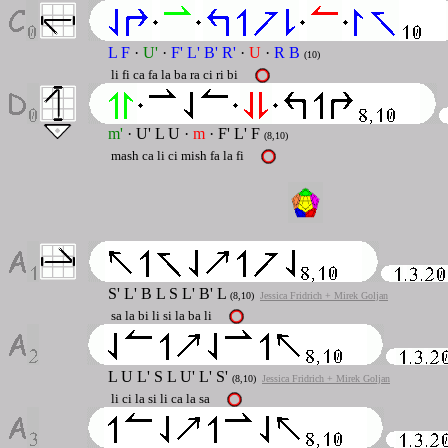
L F
·
U'
·
F' L' B' R'
·
U
·
R B
(10)
li fi ca fa la ba ra ci ri bi
m'
· U' L U ·
m
· F' L' F
(8,10)
mash ca li ci mish fa la fi
S' L' B L S L' B' L
(8,10)
Jessica Fridrich + Mirek Goljan
sa la bi li si la ba li
L U L' S L U' L' S'
(8,10)
Jessica Fridrich + Mirek Goljan
li ci la si li ca la sa