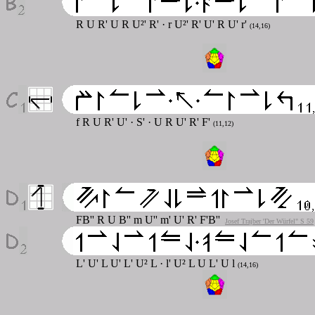
R U R' U R U²' R' · r U²' R' U' R U' r'
(14,16)
f R U R' U' · S' · U R U' R' F'
(11,12)
FB'' R U B'' m U'' m' U' R' F'B''
Josef Trajber 'Der Würfel" S 59
L' U' L U' L' U² L · l' U² L U L' U l
(14,16)