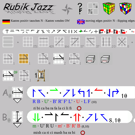
Kanten positiv tauschen N - Kanten wenden OW
moving edges positiv N - flipping edge
R B
·
U'
·
B' R' F' L'
·
U
·
L F
(10)
ri bi ca ba ra fa la ci li fi
m
· U' R U ·
m'
·
B' R' B
(8,10)
mish ca ri ci mash ba ra bi