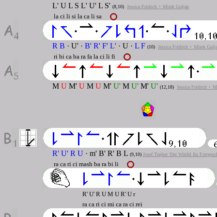
L' U L S L' U' L S'
(8,10)
Jessica Fridrich + Mirek Goljan
la ci li si la ca li sa
R B
· U' ·
B' R' F' L'
· U ·
L F
(10)
Jessica Fridrich + Mirek Golj
ri bi ca ba ra fa la ci li fi
M
U
M'
U
M
U
M'
U'
M
U'
M'
U'
(12,18)
Jessica Fridrich + M
R' U' R U
· m' B' R' B L
(9,10)
Josef Trajber 'Der Würfel für Fortgesc
ra ca ri ci mash ba ra bi li
R' U' R U M U R' U r
ra ca ri ci mi ca ra ci rei