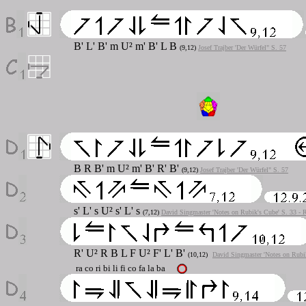
B' L' B' m U² m' B' L B
(9,12)
Josef Trajber 'Der Würfel" S. 57
B R B' m U² m' B' R' B'
(9,12)
Josef Trajber 'Der Würfel" S. 57
s' L' s U² s' L' s
(7,12)
David Singmaster 'Notes on Rubik's Cube' S. 33 - 
R' U² R B L F U² F' L' B'
(10,12)
David Singmaster 'Notes on Rubik
ra co ri bi li fi co fa la ba