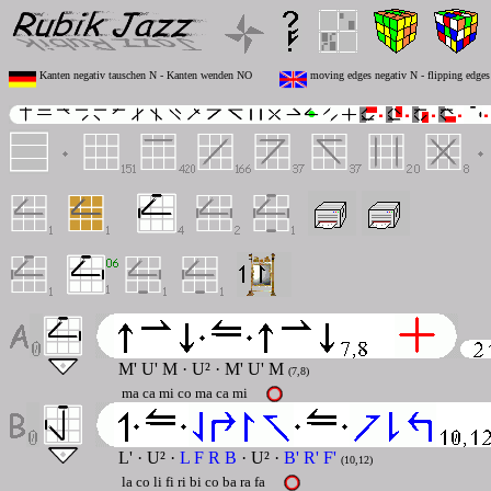
Kanten negativ tauschen N - Kanten wenden NO
moving edges negativ N - flipping edge
M' U' M · U² · M' U' M
(7,8)
ma ca mi co ma ca mi
L' · U² ·
L F R B
· U² ·
B' R' F'
(10,12)
la co li fi ri bi co ba ra fa