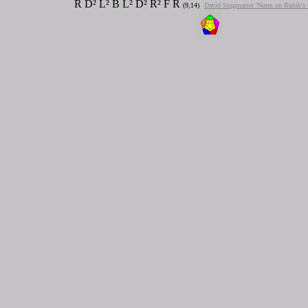
R D² L² B L² D² R² F R
(9,14)
David Singmaster 'Notes on Rubik's 