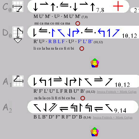
M U' M' · U² · M U' M'
(7,8)
mi ca ma co mi ca ma
R' U² ·
R B L F
· U² ·
F' L' B'
(10,12)
li co la ba ra fa co fi ri bi
R' F' L' U'' L F R B U'' B'
(10,12)
Jessica Fridrich + Mirek Goljan
ra fa la co li fi ri bi co ba
B L B'' D'' F'' R F'' D'' B
(9,14)
Jessica Fridrich + Mirek Goljan