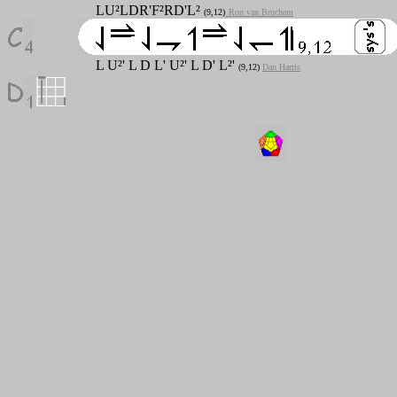
LU²LDR'F²RD'L²
(9,12)
Ron van Bruchem
L U²' L D L' U²' L D' L²'
(9,12)
Dan Harris