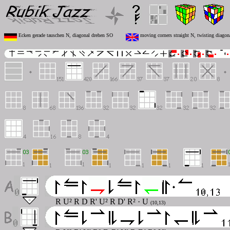
Ecken gerade tauschen N, diagonal drehen SO
moving corners straight N, twisting diagon
R U² R D R' U² R D' R² · U
(10,13)