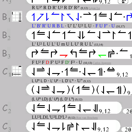
R U²' R D R' U² R D' R²'
(9,12)
Leyan Lo
L' B' R' U R B L
· U' L' U² L U ·
F U F' · U
(16,17)
L' U² L U L' U m U L U' R U L'
(13,14)
F U² F
D
F' U² F
D'
F² · U
(10,13
)
Carlos Angosto
·
·
· U°
L U'² L D
L' U²
L D' L'²
(9,12)
(L U'² LD) (L' U²) (L D' L'²)
(9,12)
LU²LDL'U²LD'L²
(9,12)
Ron van Bruchem