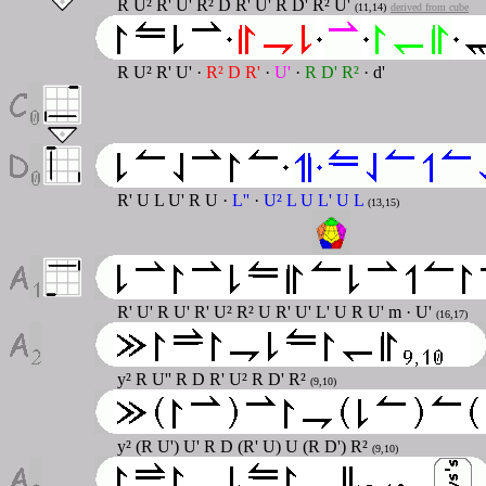
R U
²
R' U' R
²
D R' U' R D' R
²
U'
(11,14)
derived from cube
R U² R' U' ·
R² D R'
·
U'
·
R D' R²
· d'
R' U L U' R U ·
L''
·
U² L U L' U L
(13,15)
R' U' R U' R' U² R² U R' U' L' U R U' m · U'
(16,17)
y² R U'' R D R' U² R D' R²
(9,10)
y² (R U') U' R D (R' U) U (R D') R²
(9,10)