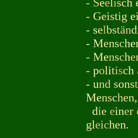
-
S
e
e
l
i
s
c
h
-
G
ei
s
t
i
g
e
-
s
e
l
b
s
t
ä
n
d
-
M
e
n
s
c
h
e
-
M
e
n
s
c
h
e
-
p
o
l
i
t
i
s
c
h
-
u
nd
s
o
n
s
t
M
e
n
s
c
h
en
,
d
i
e
e
i
n
e
r
g
l
e
i
c
h
en.