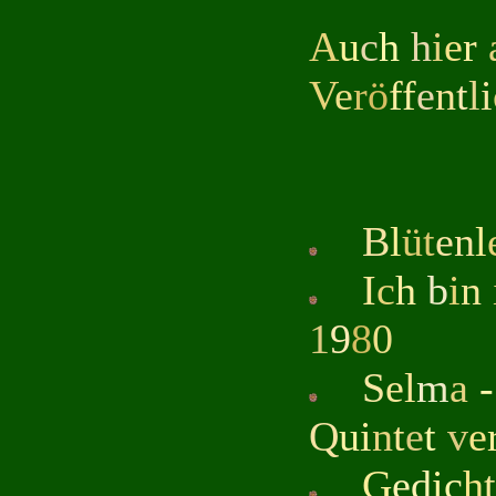
A
u
c
h
h
i
e
r
V
e
r
ö
ff
e
n
t
l
i
B
l
üt
en
l
I
c
h
b
i
n
1
9
8
0
S
e
l
m
a
-
Q
u
i
n
t
e
t
v
e
G
ed
i
c
h
t