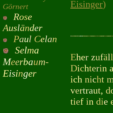
Eisinger
)
Görnert
R
o
s
e
A
u
s
l
ä
n
d
e
r
P
a
u
l
C
e
l
a
n
S
e
l
m
a
E
he
r
z
u
f
ä
l
M
e
e
r
b
a
u
m
-
D
i
c
h
t
e
r
i
n
E
i
s
i
n
g
e
r
i
c
h
n
i
c
h
t
v
e
r
t
r
a
u
t
,
d
t
i
e
f
i
n
d
i
e