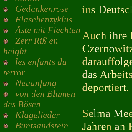
i
n
s
D
e
u
t
s
c
Gedankenrose
Flaschenzyklus
Äste mit Flechten
A
u
c
h
i
h
r
e
Zerr Riß en
C
z
e
r
n
o
w
i
t
height
d
a
r
a
u
f
f
o
l
g
les enfants du
terror
d
a
s
A
r
b
e
i
t
Neuanfang
d
e
p
o
r
t
i
e
r
t
.
von den Blumen
des Bösen
S
e
l
m
a
M
e
Klagelieder
J
ah
r
e
n
a
n
Buntsandstein