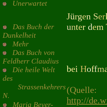
Unerwartet
J
ü
r
g
e
n
S
e
r
u
n
t
e
r
d
e
m
Das Buch der
Dunkelheit
Mehr
Das Buch von
Feldherr Claudius
b
e
i
H
o
f
f
m
Die heile Welt
des
Strassenkehrers
(Quelle:
N.
http://de.
Maria Beyer-