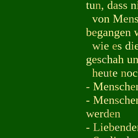
tu
n
,
d
a
s
s
n
v
o
n
M
en
b
e
g
ang
e
n
w
i
e
e
s
d
i
g
e
s
c
h
a
h
u
h
e
u
t
e
n
o
c
-
M
e
n
s
c
h
e
-
M
e
n
s
ch
e
w
e
r
d
e
n
-
L
i
e
b
e
n
d
e