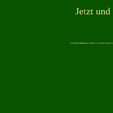
J
e
t
zt
u
n
d