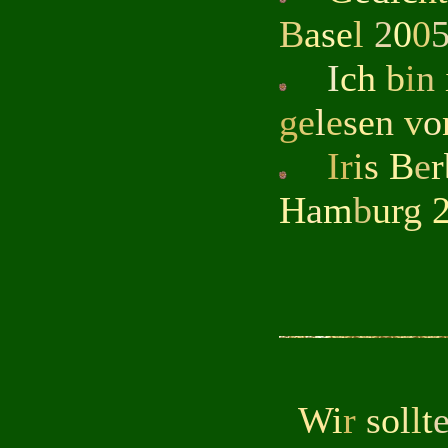
B
a
s
e
l
2
0
0
I
c
h
b
i
n
g
e
l
e
s
e
n
v
o
Ir
i
s
B
e
r
H
a
m
b
u
r
g
W
i
r
s
o
l
l
t