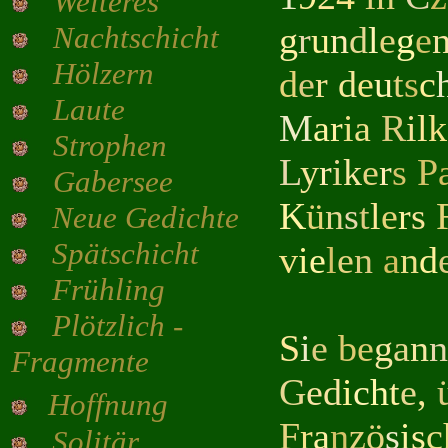
Weiteres
g
r
u
n
d
l
e
g
e
Nachtschicht
Hölzern
d
e
r
d
e
u
t
s
c
Laute
M
a
r
ia
R
i
l
k
Strophen
L
y
r
i
k
e
r
s
P
Gabersee
K
ü
n
s
t
l
e
r
s
Neue Gedichte
Spätschicht
v
i
e
l
e
n
a
n
d
Frühling
Plötzlich -
S
i
e
be
g
a
n
n
Fragmente
G
ed
i
c
h
t
e
,
Hoffnung
F
r
a
n
zö
s
i
s
c
Solitär