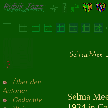
Über den
Autoren
S
e
l
m
a
M
e
Gedachte
1
9
2
4
in
C
z