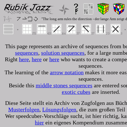
"The long arm rules the direction - der lange Arm zeig
This page represents an archive of sequences from b
sequences
,
solution sequences
, for a large numb
Right
here
,
here
or
here
who wants to create a compe
sequences.
The learning of the
arrow notation
makes it more easy
sequences.
Beside this
middle stones sequences
are entered sor
exotic cubes
are inserted.
Diese Seite stellt ein Archiv von Zugfolgen aus Büc
Musterfolgen
,
Lösungsfolgen
, die zum großen Teil
Wer speedcuber-Vorschläge sucht, ist hier richtig, k
hier
ein eigenes Kompendium zusammen