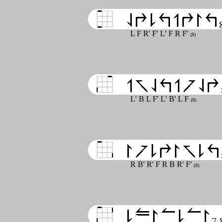
L F R' F' L' F R F'
(8)
L' B L F' L' B' L F
(8)
R B' R' F R B R' F'
(8)