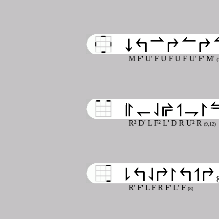
M F' U' F U F U F U' F' M'
(
R² D' L F² L' D R U² R
(9,12)
R' F' L F R F' L' F
(8)