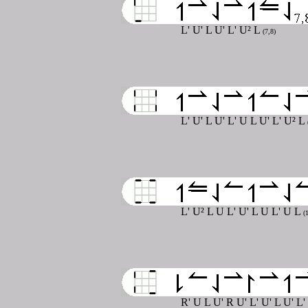
L' U' L U' L' U² L
(7,8)
L' U' L U' L' U L U' L' U² L
L' U² L U L' U' L U L' U L
(
R' U L U' R U' L' U' L U' L'