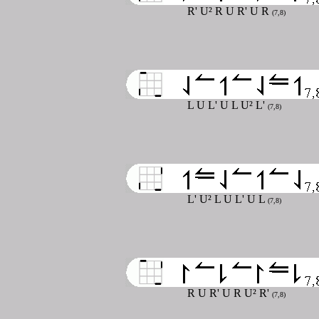
R' U² R U R' U R
(7,8)
L U L' U L U² L'
(7,8)
L' U² L U L' U L
(7,8)
R U R' U R U² R'
(7,8)