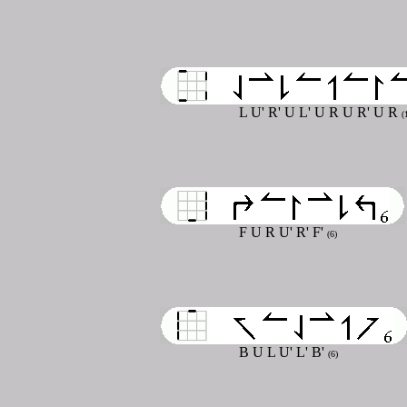
L U' R' U L' U R U R' U R
(
F U R U' R' F'
(6)
B U L U' L' B'
(6)