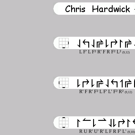
L F' L F² R' F R F² L²
(9,12)
R' F R' F² L F' L' F² R²
(9,12)
R U R' U' R' L F R F' L'
(9,10)