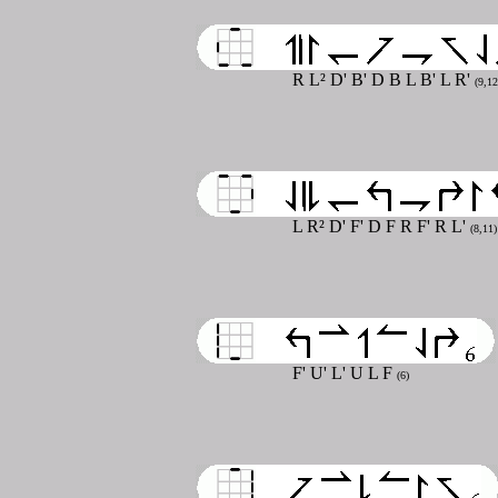
R L² D' B' D B L B' L R'
(9,12
L R² D' F' D F R F' R L'
(8,11)
F' U' L' U L F
(6)