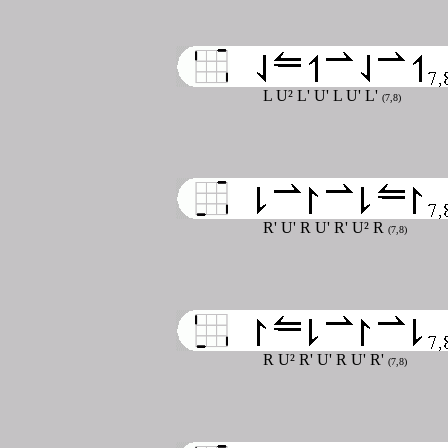
L U² L' U' L U' L'
(7,8)
R' U' R U' R' U² R
(7,8)
R U² R' U' R U' R'
(7,8)