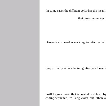
In some cases the different color has the mean
that have the same app
Green is also used as marking for left-oriented 
Purple finally serves the integration of elema
Will I sign a move, that is created or deleted 
ending sequence, I'm using violet, but if there a