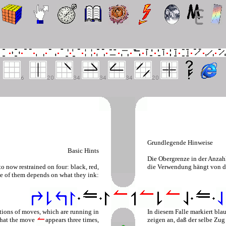
Grundlegende Hinweise
Basic Hints
Die Obergrenze in der Anzahl 
to now restrained on four: black, red,
die Verwendung hängt von der
age of them depends on what they ink:
tions of moves, which are running in
In diesem Falle markiert bl
 that the move
appears three times,
zeigen an, daß der selbe Zug