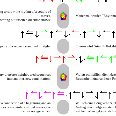
ing to show the rhythm of a couple of
moves,
Manchmal werden "Rhythmen
earing but inserted diacritic arrows:
parts of a sequence and red for right.
Ebenso wird Grün für linksh
ntary or nearto neighboured sequences
Violett schließlich dient da
into another, new combination:
Bestandteil einer anderen Fo
by a connection of a beginning and an
Will ich einen Zug kennzeic
re existing violet colored arrows, the
Anfang einer Folge entsteht b
color orange works:
solchermaßen gekennzeichne