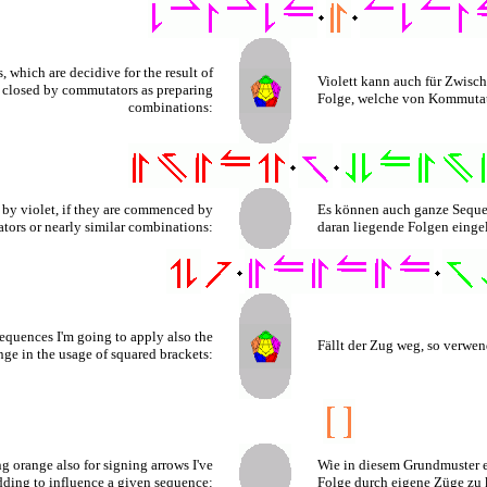
, which are decidive for the result of
Violett kann auch für Zwisch
d closed by commutators as preparing
Folge, welche von Kommutato
combinations:
by violet, if they are commenced by
Es können auch ganze Seque
ors or nearly similar combinations:
daran liegende Folgen eingel
sequences I'm going to apply also the
Fällt der Zug weg, so verwe
nge in the usage of squared brackets:
g orange also for signing arrows I've
Wie in diesem Grundmuster e
dding to influence a given sequence:
Folge durch eigene Züge zu