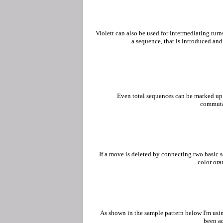
Violett can also be used for intermediating turns
a sequence, that is introduced an
Even total sequences can be marked up 
commutat
If a move is deleted by connecting two basic 
color ora
As shown in the sample pattern below I'm usin
been a