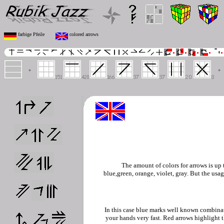
farbige Pfeile
colored arrows
The amount of colors for arrows is up 
blue,green, orange, violet, gray. But the us
In this case blue marks well known combina
your hands very fast. Red arrows highlight