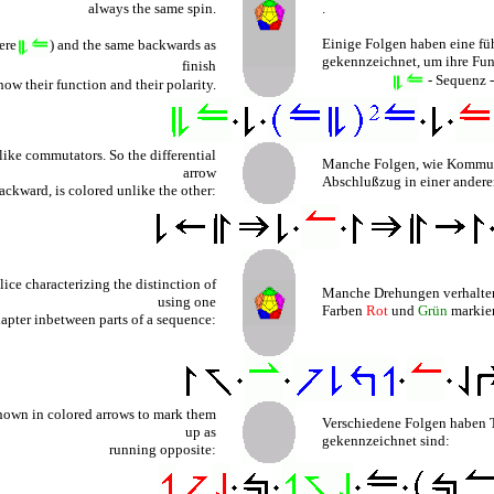
always the same spin.
.
Einige Folgen haben eine füh
ere
) and the same backwards as
gekennzeichnet, um ihre Fun
finish
- Sequenz 
how their function and their polarity.
ike commutators. So the differential
Manche Folgen, wie Kommuta
arrow
Abschlußzug in einer ander
ackward, is colored unlike the other:
ice characterizing the distinction of
Manche Drehungen verhalten 
using one
Farben
Rot
und
Grün
markier
dapter inbetween parts of a sequence:
hown in colored arrows to mark them
Verschiedene Folgen haben T
up as
gekennzeichnet sind:
running opposite: