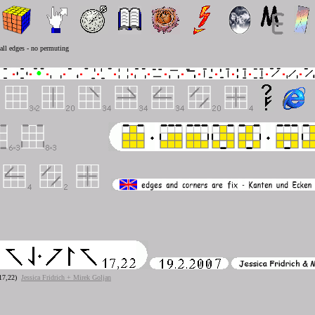
 all edges - no permuting
17,22)
Jessica Fridrich + Mirek Goljan