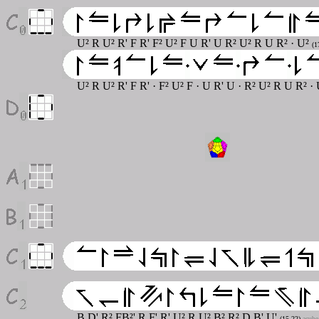
U² R U² R' F R' F² U² F U R' U R² U² R U R²
· U²
(1
U² R U² R' F R'
·
F² U² F
·
U R' U
·
R² U² R U R²
· 
B D' R² FB²' R F' R' U² R U² B² R² D B' U'
(15,22)
acube