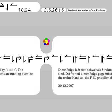
d by "
acube
". The
Diese Folge läßt sich schwer als Struktu
urns are running over the
sind. Der Vorteil dieser Folge gegenüber
die rechte Hand ab, die F-Züge stellen 
20.12.2007