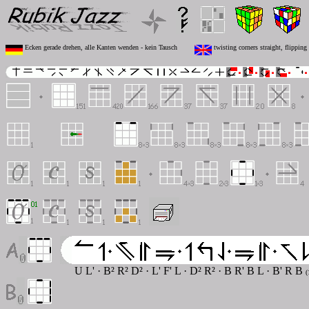
Ecken gerade drehen, alle Kanten wenden - kein Tausch
twisting corners straight, flipping
U L' · B² R² D² · L' F' L · D² R² · B R' B L · B' R B
(