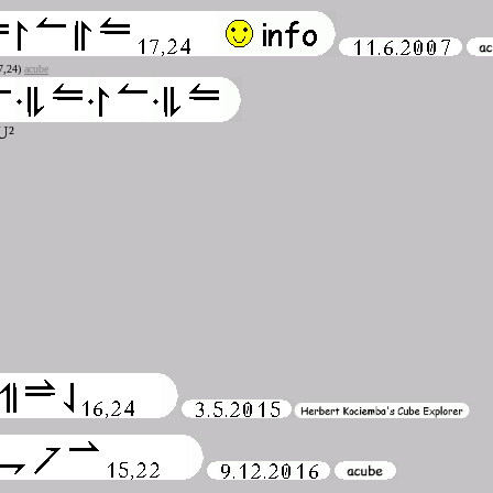
7,24)
acube
U²