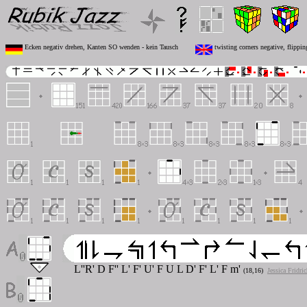
Ecken negativ drehen, Kanten SO wenden - kein Tausch
twisting corners negative, flippi
L''R' D F'' L' F' U' F U L D' F' L' F m'
(18,16)
Jessica Fridri