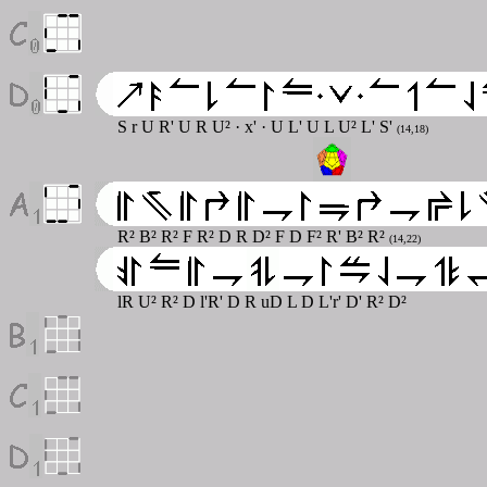
S r U R' U R U²
·
x'
·
U L' U L U² L' S'
(14,18)
R² B² R² F R² D R D² F D F² R' B² R²
(14,22)
lR U² R² D l'R' D R uD L D L'r' D' R² D²