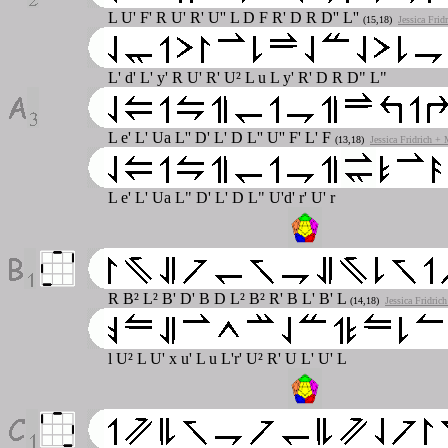
L U' F' R U' R' U'' L D F R' D R D'' L''
(15,18)
Jessica Frid
L' d' L' y' R U' R' U² L u L y' R' D R D" L"
L e' L' Ua L'' D' L' D L'' U'' F' L' F
(13,18)
Jessica Fridrich +
L e' L' Ua L" D' L' D L" U'd' r' U' r
R B² L² B' D' B D L² B² R' B L' B' L
(14,18)
Jessica Fridric
l U² L U' x u' L u L'r' U² R' U L' U' L