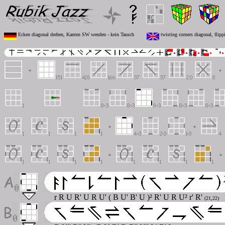
Ecken diagonal drehen, Kanten SW wenden - kein Tausch
twisting corners diagonal, flip
r R U R' U R U' ( B U' B' U )² R' U R U² r' R'
(21,22)