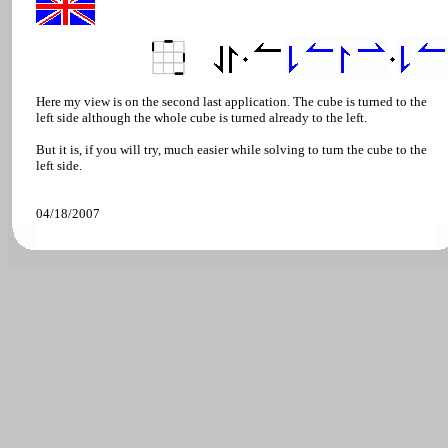
Here my view is on the second last application. The cube is turned to the
left side although the whole cube is turned already to the left.
But it is, if you will try, much easier while solving to turn the cube to the
left side.
04/18/2007