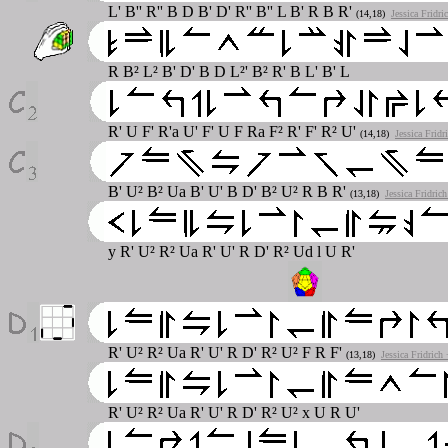
L' B'' R'' B D B' D' R'' B'' L B' R B R'
(14,18)
Jessica Fridr
R B² L² B' D' B D L²' B² R' B L' B' L
R' U F' R'a U' F' U F Ra F² R' F' R² U'
(14,18)
Jessica Frid
B' U² B² Ua B' U' B D' B² U² R B R'
(13,18)
Jessica Fridric
y R' U² R² Ua R' U' R D' R² Ud l U R'
R' U² R² Ua R' U' R D' R² U² F R F'
(13,18)
Jessica Fridrich
R' U² R² Ua R' U' R D' R² U² x U R U'