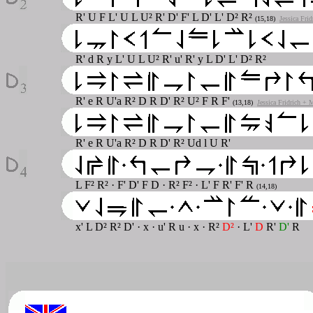
R' U F L' U L U² R' D' F' L D' L' D² R²
(15,18)
Jessica Fri
R' d R y L' U L U² R' u' R' y L D' L' D² R²
R' e R U'a R² D R D' R² U² F R F'
(13,18)
Jessica Fridrich + 
R' e R U'a R² D R D' R² Ud l U R'
L F² R² · F' D' F D · R² F² · L' F R' F' R
(14,18)
x' L D² R² D' · x · u' R u · x
· R²
D²
· L'
D
R'
D'
R