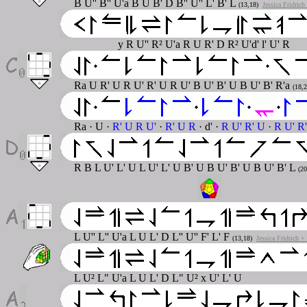
B U'' B'' U'a B U B' D B'' U'' L' B' L
(13,18)
Jessica Fridric
y R U'' R² U'a R U R' D R² U'd' l' U' R
Ra U R' U R U' R' U R U' B U' B' U B U' B' R'a
(18,2
Ra · U
·
R' U R U'
·
R' U R
· d' ·
R U' R' U
·
R U' R'
R B L U' L' U L U' L' U B' U B U' B' U B U' B' L
(20
L U'' L'' U'a L U L' D L'' U'' F' L' F
(13,18)
Jessica Fridrich 
L U² L" U'a L U L' D L" U² x U' L' U