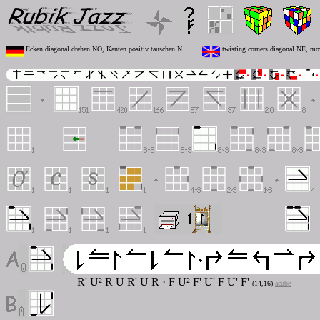
Ecken diagonal drehen NO, Kanten positiv tauschen N
twisting corners diagonal NE, mo
R' U² R U R' U R
·
F U² F' U' F U' F'
(14,16)
acube