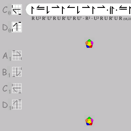
R U² R' U' R U R' U' R U'
· R² · U² R U R' U R
(18,22