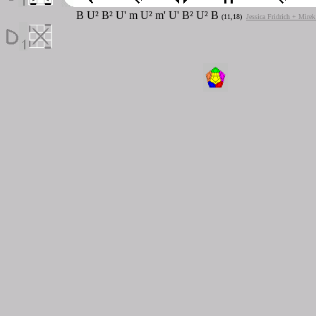
B U² B² U' m U² m' U' B² U² B
(11,18)
Jessica Fridrich + Mire