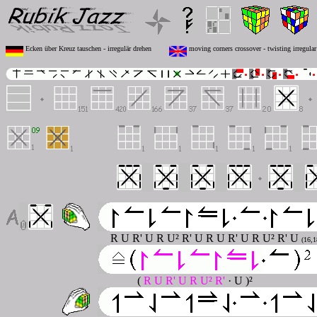
Ecken über Kreuz tauschen - irregulär drehen
moving corners crossover - twisting irregular
R U R' U R U² R' U R U R' U R U² R' U
(16,1
(
R U R' U R U² R'
· U
)²