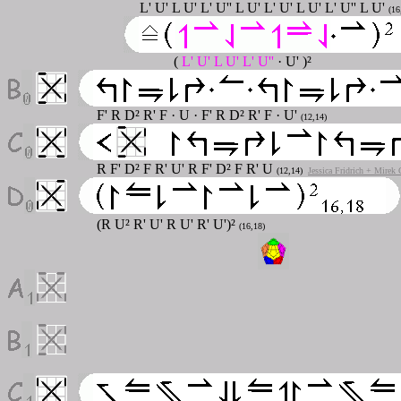
L' U' L U' L' U'' L U' L' U' L U' L' U'' L U'
(16
(
L' U' L U' L' U''
· U' )²
F' R D² R' F · U · F' R D² R' F · U'
(12,14)
R F' D² F R' U' R F' D² F R' U
(12,14)
Jessica Fridrich + Mirek 
(R U² R' U' R U' R' U')²
(
16,18
)