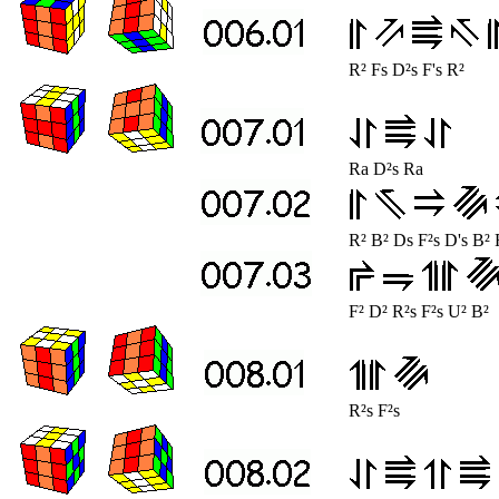
R² Fs D²s F's R²
Ra D²s Ra
R² B² Ds F²s D's B² 
F² D² R²s F²s U² B²
R²s F²s