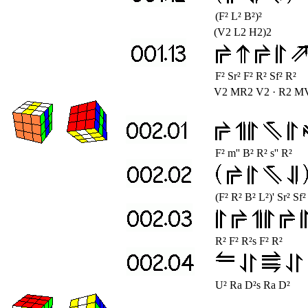
(F² L² B²)²
(V2 L2 H2)2
F² Sr² F² R² Sf² R²
V2 MR2 V2 · R2 M
F² m'' B² R² s'' R²
(F² R² B² L²)' Sr² Sf²
R² F² R²s F² R²
U² Ra D²s Ra D²