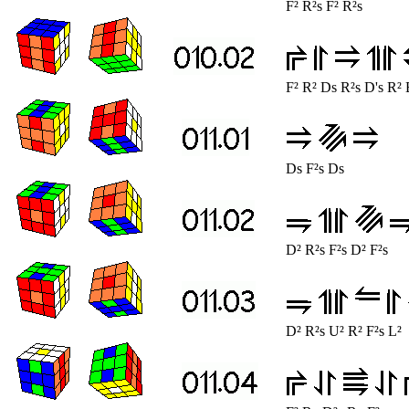
F² R²s F² R²s
F² R² Ds R²s D's R² 
Ds F²s Ds
D² R²s F²s D² F²s
D² R²s U² R² F²s L²