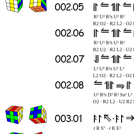
R² U² R²s U² R²
R2 O2 · R2 L2 · O2
R² U² R²s U² R²
R2 U2 · R2 L2 · U2
L² U² R²s U² L²
L2 O2 · R2 L2 · O2 
U² R²s D² R² Su² L²
O2 · R2 L2 · U2 R2
r R S'' · r R E²