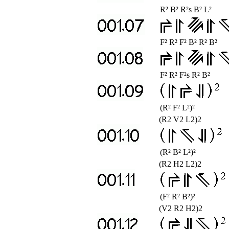
R² B² R²s B² L²
F² R² F² B² R² B²
F² R² F²s R² B²
(R² F² L²)²
(R2 V2 L2)2
(R² B² L²)²
(R2 H2 L2)2
(F² R² B²)²
(V2 R2 H2)2