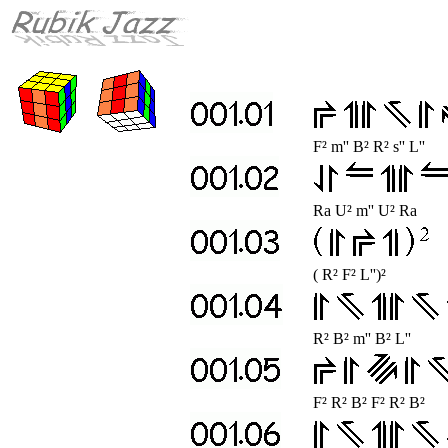
F² m'' B² R² s'' L''
Ra U² m'' U² Ra
( R² F² L'')²
R² B² m'' B² L''
F² R² B² F² R² B²