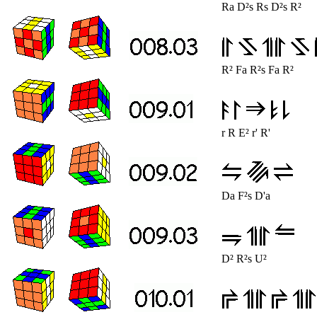
Ra D²s Rs D²s R²
R² Fa R²s Fa R²
r R E² r' R'
Da F²s D'a
D² R²s U²