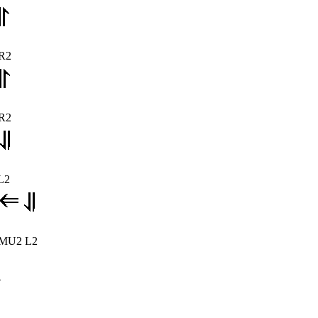
 R2
 R2
L2
 MU2 L2