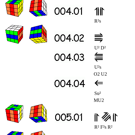
R²s
U² D²
U²s
O2 U2
Su²
MU2
R² F²s R²