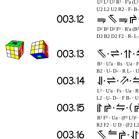
U² L² U² R² · F'a (L²
U2 L2 U2 R2 · F- B-
D² B² D² F² · R'a (B²
D2 B2 D2 F2 · R- L-
B² · U'a · Rs · Ua · 
B2 · U- D- · R L- · U
L² · U'a · Fs · Ua · R
L2 · U- D- · F B- · U
R² F² · Ua · (F² L²)² 
R2 F2 · U D · (F2 L2