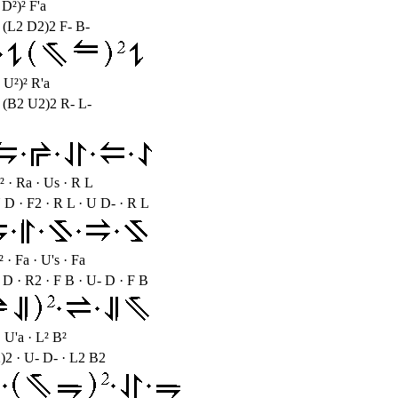
 D²)² F'a
 (L2 D2)2 F- B-
 U²)² R'a
 (B2 U2)2 R- L-
F² · Ra · Us · R L
 D · F2 · R L · U D- · R L
² · Fa · U's · Fa
 D · R2 · F B · U- D · F B
· U'a · L² B²
)2 · U- D- · L2 B2