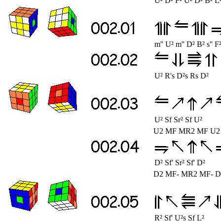
U² D² F² U² D² B² L
m'' U² m'' D² B² s'' F
U² R's D²s Rs D²
U² Sf Sr² Sf U²
U2 MF MR2 MF U2
D² Sf' Sr² Sf' D²
D2 MF- MR2 MF- D
R² Sf' U²s Sf L²