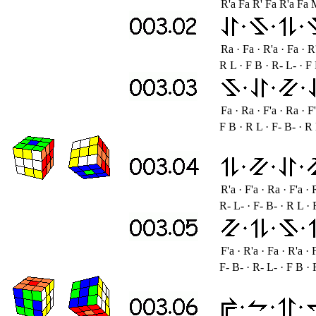
R'a Fa R' Fa R'a Fa 
Ra · Fa · R'a · Fa · R'
R L · F B · R- L- · F 
Fa · Ra · F'a · Ra · F'
F B · R L · F- B- · R 
R'a · F'a · Ra · F'a · 
R- L- · F- B- · R L · 
F'a · R'a · Fa · R'a · 
F- B- · R- L- · F B · 