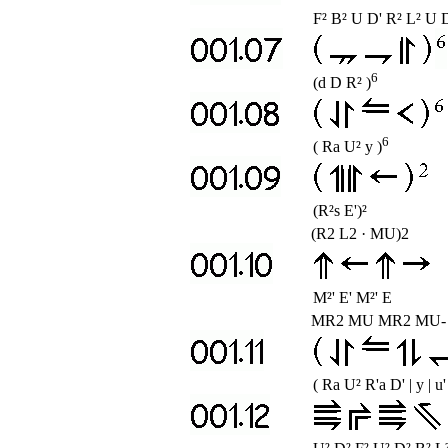
F² B² U D' R² L² U 
6
(d D R² )
6
( Ra U² y )
(R²s E')²
(R2 L2 · MU)2
M²' E' M²' E
MR2 MU MR2 MU-
( Ra U² R'a D' | y | u'