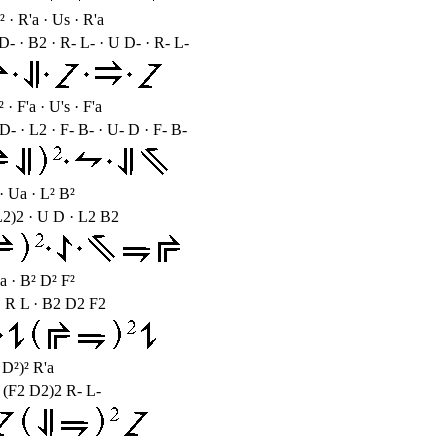
² · R'a · Us · R'a
D- · B2 · R- L- · U D- · R- L-
 · F'a · U's · F'a
D- · L2 · F- B- · U- D · F- B-
 · Ua · L² B²
L2)2 · U D · L2 B2
Ra · B² D² F²
· R L · B2 D2 F2
 D²)² R'a
 (F2 D2)2 R- L-