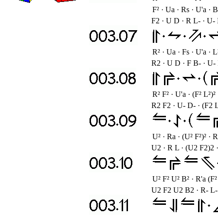
F² · Ua · Rs · U'a · B
F2 · U D · R L- · U- 
R² · Ua · Fs · U'a · L²
R2 · U D · F B- · U- 
R² F² · U'a · (F² L²)²
R2 F2 · U- D- · (F2 
U² · Ra · (U² F²)² · 
U2 · R L · (U2 F2)2 
U² F² U² B² · R'a (F²
U2 F2 U2 B2 · R- L-