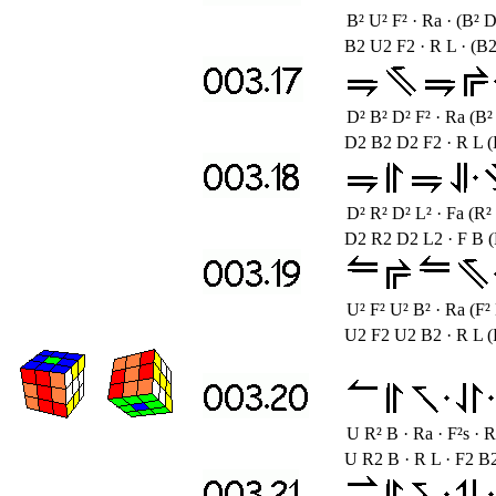
B² U² F² · Ra · (B² D
B2 U2 F2 · R L · (B2
D² B² D² F² · Ra (B²
D2 B2 D2 F2 · R L 
D² R² D² L² · Fa (R²
D2 R2 D2 L2 · F B 
U² F² U² B² · Ra (F²
U2 F2 U2 B2 · R L 
U R² B · Ra · F²s · R
U R2 B · R L · F2 B2