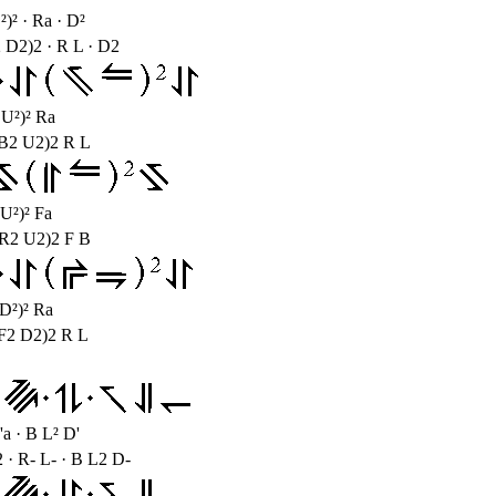
²)² · Ra · D²
 D2)2 · R L · D2
 U²)² Ra
(B2 U2)2 R L
 U²)² Fa
(R2 U2)2 F B
 D²)² Ra
(F2 D2)2 R L
'a · B L² D'
 · R- L- · B L2 D-