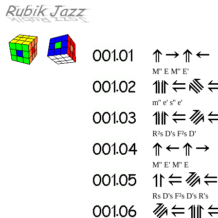
M'' E M'' E'
m'' e' s'' e'
R²s D's F²s D'
M'' E' M'' E
Rs D's F²s D's R's