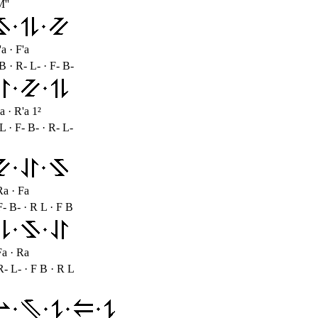
M''
a · F'a
B · R- L- · F- B-
a · R'a 1²
L · F- B- · R- L-
Ra · Fa
F- B- · R L · F B
Fa · Ra
R- L- · F B · R L